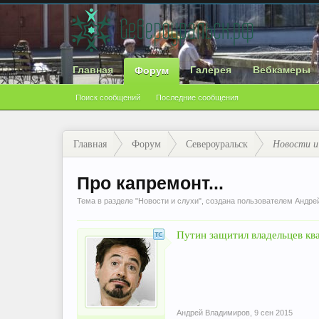
Главная
Галерея
Вебкамеры
Форум
Поиск сообщений
Последние сообщения
Главная
Форум
Североуральск
Новости и
Про капремонт...
Тема в разделе "
Новости и слухи
", создана пользователем
Андре
Путин защитил владельцев кв
Андрей Владимиров
,
9 сен 2015