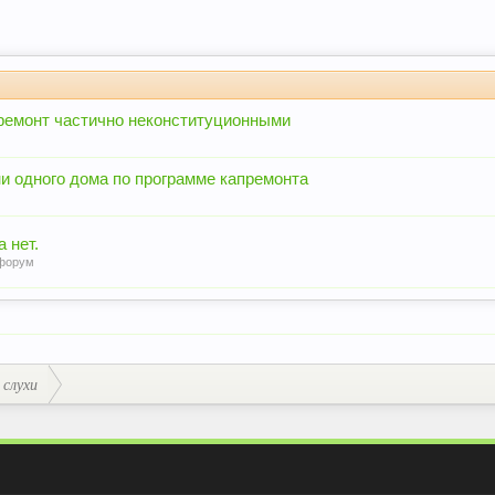
премонт частично неконституционными
и одного дома по программе капремонта
 нет.
форум
 слухи