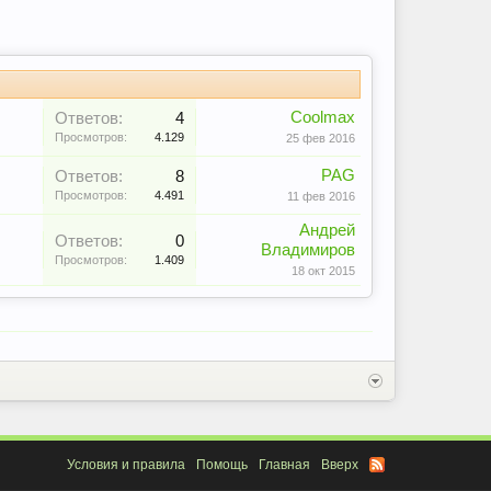
Coolmax
Ответов:
4
Просмотров:
4.129
25 фев 2016
PAG
Ответов:
8
Просмотров:
4.491
11 фев 2016
Андрей
Ответов:
0
Владимиров
Просмотров:
1.409
18 окт 2015
Условия и правила
Помощь
Главная
Вверх