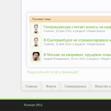
Похожие темы
Генпрокуратура считает взносы на ка
Coolmax
,
20 фев 2016
, в разделе:
Общий форум
В Екатеринбурге не отремонтировали н
Coolmax
,
11 фев 2016
, в разделе:
Общий форум
В Москве на капремонт хрущёвок плана
Андрей Владимиров
,
18 окт 2015
, в разделе:
Общий 
Поделиться этой страницей
Главная
Форум
Североуральск
Новости и
Russian (RU)