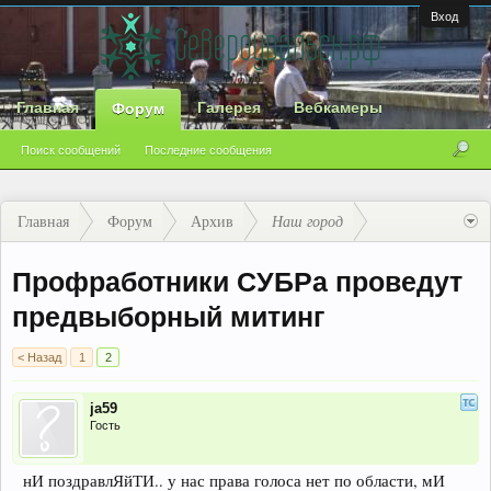
Вход
Главная
Галерея
Вебкамеры
Форум
Поиск сообщений
Последние сообщения
Главная
Форум
Архив
Наш город
Профработники СУБРа проведут
предвыборный митинг
< Назад
1
2
ja59
Гость
нИ поздравлЯйТИ.. у нас права голоса нет по области, мИ