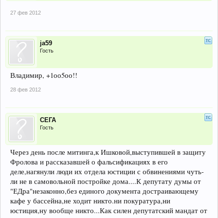
27 фев 2012
ja59
Гость
Владимир, +1оо5оо!!
28 фев 2012
СЕГА
Гость
Через день после митинга,к Ишковой,выступившей в защиту
Фролова и рассказавшей о фальсификациях в его
деле,нагянули люди их отдела юстиции с обвинениями чуть-
ли не в самовольной постройке дома....К депутату думы от
"ЕДра"незаконно,без единого документа достраивающему
кафе у бассейна,не ходит никто.ни покуратура,ни
юстиция,ну вообще никто...Как силен депутатский мандат от