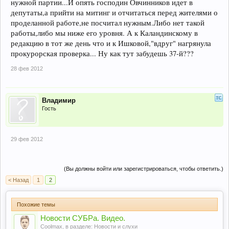
нужной партии...И опять господин Овчинников идет в
депутаты,а прийти на митинг и отчитаться перед жителями о
проделанной работе,не посчитал нужным.Либо нет такой
работы,либо мы ниже его уровня. А к Каландинскому в
редакцию в тот же день что и к Ишковой,"вдруг" нагрянула
прокурорская проверка... Ну как тут забудешь 37-й???
28 фев 2012
Владимир
Гость
29 фев 2012
(Вы должны войти или зарегистрироваться, чтобы ответить.)
< Назад
1
2
Похожие темы
Новости СУБРа. Видео.
Coolmax
, в разделе:
Новости и слухи