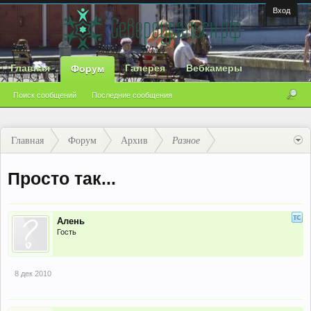
Вход
Главная
Галерея
Вебкамеры
Форум
Поиск сообщений
Последние сообщения
Главная
Форум
Архив
Разное
Просто так...
Алень
Гость
8 дек 2010