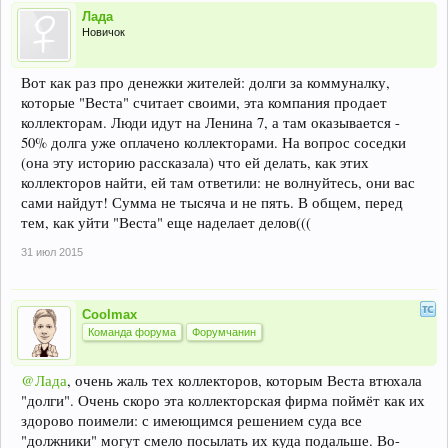
Лада
Новичок
Вот как раз про денежки жителей: долги за коммуналку,
которые "Веста" считает своими, эта компания продает
коллекторам. Люди идут на Ленина 7, а там оказывается -
50% долга уже оплачено коллекторами. На вопрос соседки
(она эту историю рассказала) что ей делать, как этих
коллекторов найти, ей там ответили: не волнуйтесь, они вас
сами найдут! Сумма не тысяча и не пять. В общем, перед
тем, как уйти "Веста" еще наделает делов(((
31 июл 2015
Coolmax
Команда форума
Форумчанин
@Лада
, очень жаль тех коллекторов, которым Веста втюхала
"долги". Очень скоро эта коллекторская фирма поймёт как их
здорово поимели: с имеющимся решением суда все
"должники" могут смело посылать их куда подальше. Во-