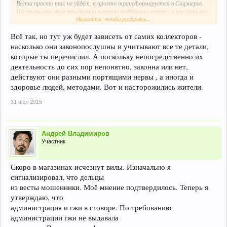
Веста просто так не уйдёт, а просто трансформируется в Соцэнерго.
Но учитывая, что эти дельцы теряют поддержку сверху - у нас есть все
Нажмите, чтобы раскрыть...
шансы спокойно вздохнуть только в январе следующего года.
Всё так, но тут уж будет зависеть от самих коллекторов -
насколько они законопослушны и учитывают все те детали,
которые ты перечислил. А поскольку непосредственно их
деятельность до сих пор непонятно, законна или нет,
действуют они разными портящими нервы , а иногда и
здоровье людей, методами. Вот и насторожились жители.
31 июл 2015
Андрей Владимиров
Участник
Скоро в магазинах исчезнут вилы. Изначально я
сигнализировал, что дельцы
из весты мошенники. Моё мнение подтвердилось. Теперь я
утверждаю, что
администрация и гжи в сговоре. По требованию
администрации гжи не выдавала