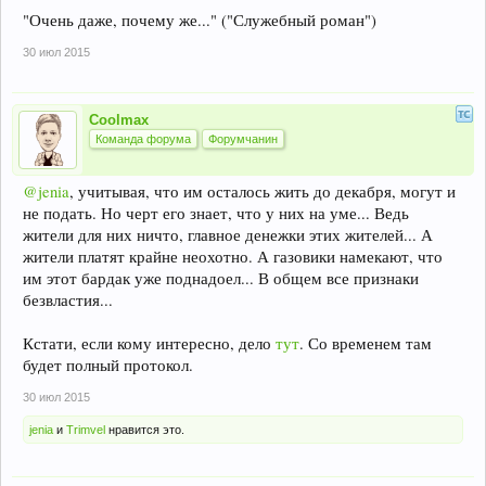
"Очень даже, почему же..." ("Служебный роман")
30 июл 2015
Coolmax
Команда форума
Форумчанин
@jenia
, учитывая, что им осталось жить до декабря, могут и
не подать. Но черт его знает, что у них на уме... Ведь
жители для них ничто, главное денежки этих жителей... А
жители платят крайне неохотно. А газовики намекают, что
им этот бардак уже поднадоел... В общем все признаки
безвластия...
Кстати, если кому интересно, дело
тут
. Со временем там
будет полный протокол.
30 июл 2015
jenia
и
Trimvel
нравится это.