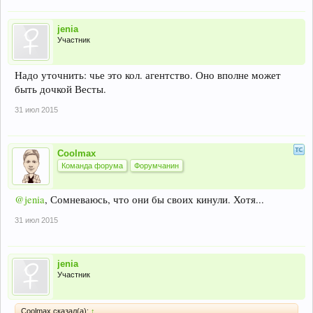
jenia
Участник
Надо уточнить: чье это кол. агентство. Оно вполне может
быть дочкой Весты.
31 июл 2015
Coolmax
Команда форума
Форумчанин
@jenia
, Сомневаюсь, что они бы своих кинули. Хотя...
31 июл 2015
jenia
Участник
Coolmax сказал(а):
↑