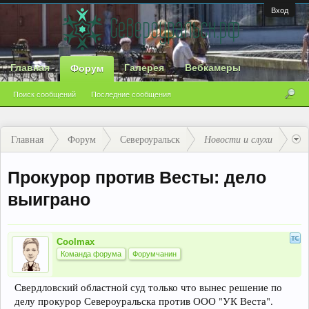
Вход
Главная
Галерея
Вебкамеры
Форум
Поиск сообщений
Последние сообщения
Главная
Форум
Североуральск
Новости и слухи
Прокурор против Весты: дело
выиграно
Coolmax
Команда форума
Форумчанин
Свердловский областной суд только что вынес решение по
делу прокурор Североуральска против ООО "УК Веста".