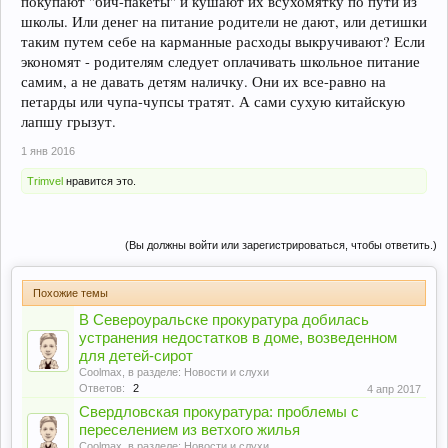
покупают "бич-пакеты" и кушают их всухомятку по пути из
школы. Или денег на питание родители не дают, или детишки
таким путем себе на карманные расходы выкручивают? Если
экономят - родителям следует оплачивать школьное питание
самим, а не давать детям наличку. Они их все-равно на
петарды или чупа-чупсы тратят. А сами сухую китайскую
лапшу грызут.
1 янв 2016
Trimvel
нравится это.
(Вы должны войти или зарегистрироваться, чтобы ответить.)
Похожие темы
В Североуральске прокуратура добилась
устранения недостатков в доме, возведенном
для детей-сирот
Coolmax
, в разделе:
Новости и слухи
Ответов:
2
4 апр 2017
Свердловская прокуратура: проблемы с
переселением из ветхого жилья
Coolmax
, в разделе:
Новости и слухи