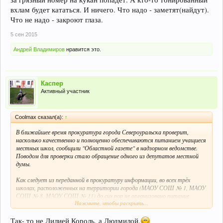
вхлам будет кататься. И ничего. Что надо - заметят(найдут).
Что не надо - закроют глаза.
5 сен 2015
Андрей Владимиров
нравится это.
Каспер
Активный участник
Coolmax сказал(а):
↑
В ближайшее время прокуратура города Североуральска проверит,
насколько качественно и полноценно обеспечиваются питанием учащиеся
местных школ, сообщили "Областной газете" в надзорном ведомстве.
Поводом для проверки стало обращение одного из депутатов местной
думы.
Как следует из переданной в прокуратуру информации, во всех трёх
школах, расположенных на территории города (МАОУ СОШ № 1, МАОУ
СОШ № 8, МАОУ СОШ № 11) до сих пор не организовано питание
Нажмите, чтобы раскрыть...
учащихся.
- Это негативно влияет на здоровье детей, их успеваемость, создает
Так- то не Лилией Король, а Людмилой.