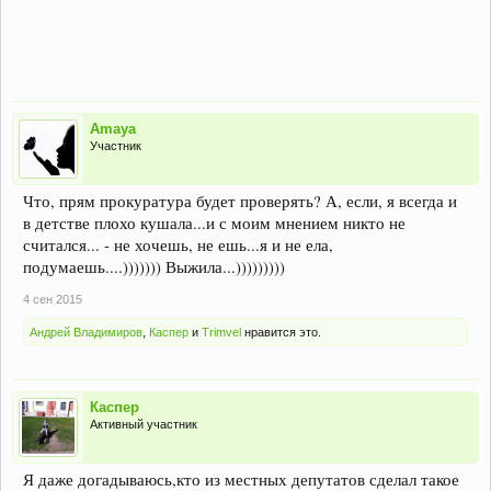
Amaya
Участник
Что, прям прокуратура будет проверять? А, если, я всегда и
в детстве плохо кушала...и с моим мнением никто не
считался... - не хочешь, не ешь...я и не ела,
подумаешь....))))))) Выжила...)))))))))
4 сен 2015
Андрей Владимиров
,
Каспер
и
Trimvel
нравится это.
Каспер
Активный участник
Я даже догадываюсь,кто из местных депутатов сделал такое