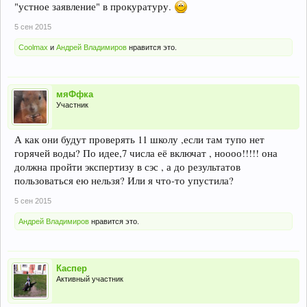
"устное заявление" в прокуратуру.
5 сен 2015
Coolmax
и
Андрей Владимиров
нравится это.
мяФфка
Участник
А как они будут проверять 11 школу ,если там тупо нет
горячей воды? По идее,7 числа её включат , ноооо!!!!! она
должна пройти экспертизу в сэс , а до результатов
пользоваться ею нельзя? Или я что-то упустила?
5 сен 2015
Андрей Владимиров
нравится это.
Каспер
Активный участник