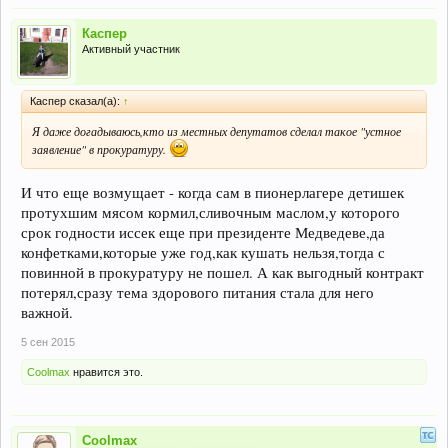
Прокуратура проверит обеспечение питанием школьников Североуральска
Каспер
Активный участник
Каспер сказал(а):
↑
Я даже догадываюсь,кто из местных депутатов сделал такое "устное
заявление" в прокуратуру.
И что еще возмущает - когда сам в пионерлагере детишек
протухшим мясом кормил,сливочным маслом,у которого
срок годности иссек еще при президенте Медведеве,да
конфетками,которые уже год,как кушать нельзя,тогда с
повинной в прокуратуру не пошел. А как выгодный контракт
потерял,сразу тема здорового питания стала для него
важной.
5 сен 2015
Coolmax
нравится это.
Coolmax