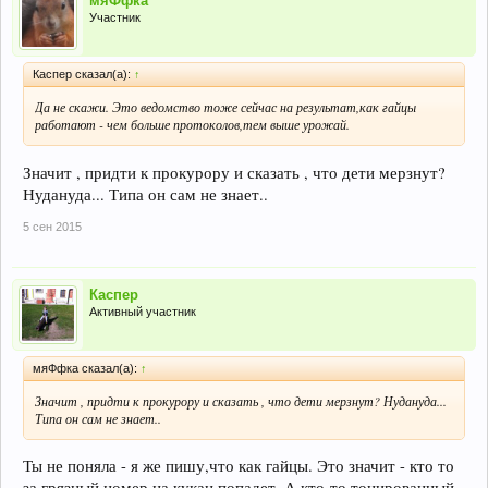
мяФфка
Участник
Каспер сказал(а):
↑
Да не скажи. Это ведомство тоже сейчас на результат,как гайцы
работают - чем больше протоколов,тем выше урожай.
Значит , придти к прокурору и сказать , что дети мерзнут?
Нудануда... Типа он сам не знает..
5 сен 2015
Каспер
Активный участник
мяФфка сказал(а):
↑
Значит , придти к прокурору и сказать , что дети мерзнут? Нудануда...
Типа он сам не знает..
Ты не поняла - я же пишу,что как гайцы. Это значит - кто то
за грязный номер на кукан попадет. А кто-то тонированный