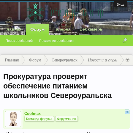
Вход
Главная
Галерея
Вебкамеры
Форум
Поиск сообщений
Последние сообщения
Главная
Форум
Североуральск
Новости и слухи
Прокуратура проверит
обеспечение питанием
школьников Североуральска
Coolmax
Команда форума
Форумчанин