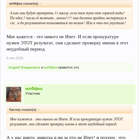
мяФфка сказал(а):
↑
А как они будут проверять 11 школу ,если там тупо нет горячей воды?
По идее,7 числа её включат , ноооо!!!!! она должна пройти экспертизу в
сэс , а до результатов пользоваться ею нельзя? Или я что-то упустила?
Мне кажется - это никого не Ипет. И если прокуратуре
нужен ЭТОТ результат, они сделают проверку именн в этот
неудобный период.
5 сен 2015
Андрей Владимиров
и
мяФфка
нравится это.
мяФфка
Участник
Каспер сказал(а):
↑
Мне кажется - это никого не Ипет. И если прокуратуре нужен ЭТОТ
результат, они сделают проверку именн в этот неудобный период.
А у нас никто, никогда и ни за что не Ипет! и похрен , что