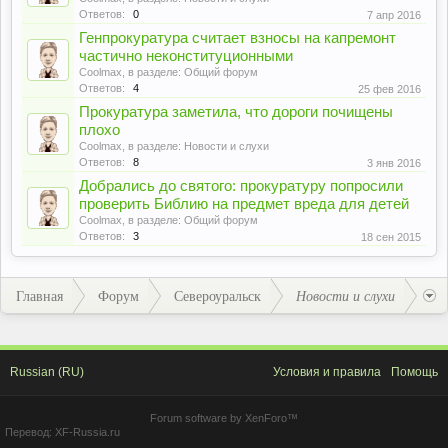
Ответов:
0
7 апр 2016
Генпрокуратура считает взносы на капремонт
частично неконституционными
Coolmax
, в разделе:
Общий форум
Ответов:
4
25 фев 2016
Прокуратура заметила, что дороги почищены
плохо
Coolmax
, в разделе:
Новости и слухи
Ответов:
8
3 янв 2016
Добрались до святого: прокуратуру попросили
проверить Библию на предмет вреда для детей
Coolmax
, в разделе:
Общий форум
Ответов:
3
18 сен 2015
Главная
Форум
Североуральск
Новости и слухи
Russian (RU)
Условия и правила
Помощь
Forum software by XenForo™
Перевод:
XF-Russia.ru