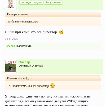
Команда форума
Форумчанин
Каспер сказал(а):
↑
когда сам в пионерлагере
Он ни при чём! Это всё директор.
6 сен 2015
Каспер
нравится это.
Каспер
Активный участник
Coolmax сказал(а):
↑
Он ни при чём! Это всё директор.
Я тогда дико удивлен - почему из партии исключили не
директора,а всеми уважаемого депутата?Чудовищно
несправедливо! Давайте его в виде компенсации сити -