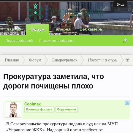
Вход
Главная
Галерея
Вебкамеры
Форум
Поиск сообщений
Последние сообщения
Главная
Форум
Североуральск
Новости и слухи
Прокуратура заметила, что
дороги почищены плохо
Coolmax
Команда форума
Форумчанин
В Североуральске прокуратура подала в суд иск на МУП
«Управление ЖКХ». Надзорный орган требует от