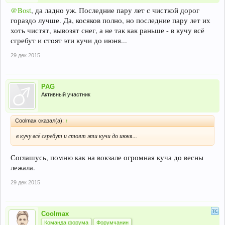
@Bost
, да ладно уж. Последние пару лет с чисткой дорог
гораздо лучше. Да, косяков полно, но последние пару лет их
хоть чистят, вывозят снег, а не так как раньше - в кучу всё
сгребут и стоят эти кучи до июня...
29 дек 2015
PAG
Активный участник
Coolmax сказал(а):
↑
в кучу всё сгребут и стоят эти кучи до июня...
Соглашусь, помню как на вокзале огромная куча до весны
лежала.
29 дек 2015
Coolmax
Команда форума
Форумчанин