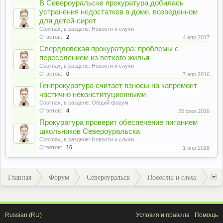
В Североуральске прокуратура добилась
устранения недостатков в доме, возведенном
для детей-сирот
Coolmax
, в разделе:
Новости и слухи
Ответов:
2
4 апр 2017
Свердловская прокуратура: проблемы с
переселением из ветхого жилья
Coolmax
, в разделе:
Новости и слухи
Ответов:
0
7 апр 2016
Генпрокуратура считает взносы на капремонт
частично неконституционными
Coolmax
, в разделе:
Общий форум
Ответов:
4
25 фев 2016
Прокуратура проверит обеспечение питанием
школьников Североуральска
Coolmax
, в разделе:
Новости и слухи
Ответов:
16
1 янв 2016
Главная
Форум
Североуральск
Новости и слухи
Russian (RU)
Условия и правила
Помощь