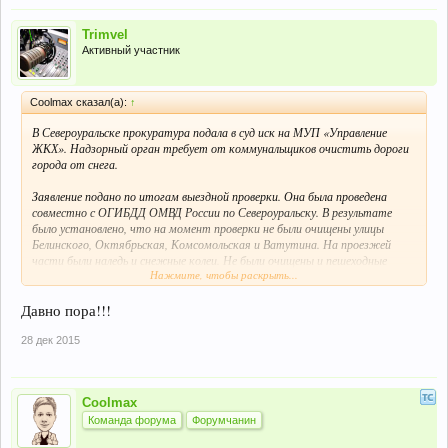
Trimvel
Активный участник
Coolmax сказал(а):
↑
В Североуральске прокуратура подала в суд иск на МУП «Управление
ЖКХ». Надзорный орган требует от коммунальщиков очистить дороги
города от снега.
Заявление подано по итогам выездной проверки. Она была проведена
совместно с ОГИБДД ОМВД России по Североуральску. В результате
было установлено, что на момент проверки не были очищены улицы
Белинского, Октябрьская, Комсомольская и Ватутина. На проезжей
части были наледь и снежные колеи. Не были очищены и пешеходные
Нажмите, чтобы раскрыть...
переходы. Вблизи от них уже образовались снежные валы, сообщают в
пресс-службе свердловской областной прокуратуры.
Давно пора!!!
Прокуратура подала в суд иск с требованием устранить выявленные
нарушения требований федерального законодательства, очистив дороги
28 дек 2015
от наледи и снежных завалов. Помимо этого главе администрации
Североуральского городского округа внесено представление об устранении
выявленных нарушений федерального законодательства.
Coolmax
Команда форума
Форумчанин
Прокуроры заставляют свердловских коммунальщиков очистить дороги от снега