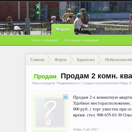
Главная
Галерея
Вебкамеры
Форум
Поиск сообщений
Последние сообщения
Главная
Форум
Барахолка
Недвижимост
Продам 2 комн. кв
Продам
Тема в разделе "
Недвижимость
", создана пользователем
Helga
,
8
Продам 2-х комнатную квартиру
Удобное месторасположение, в
000 руб. ( торг уместен при 
время. (тел. 908-635-63-30 Ол
Helga
,
8 авг 2017