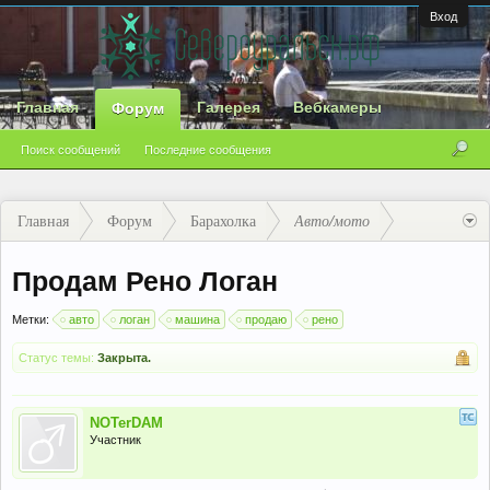
Вход
Главная
Галерея
Вебкамеры
Форум
Поиск сообщений
Последние сообщения
Главная
Форум
Барахолка
Авто/мото
Продам Рено Логан
Метки:
авто
логан
машина
продаю
рено
Статус темы:
Закрыта.
NOTerDAM
Участник