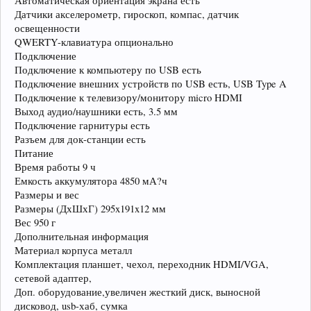
Автоматическая ориентация экрана есть
Датчики акселерометр, гироскоп, компас, датчик
освещенности
QWERTY-клавиатура опционально
Подключение
Подключение к компьютеру по USB есть
Подключение внешних устройств по USB есть, USB Type A
Подключение к телевизору/монитору micro HDMI
Выход аудио/наушники есть, 3.5 мм
Подключение гарнитуры есть
Разъем для док-станции есть
Питание
Время работы 9 ч
Емкость аккумулятора 4850 мА?ч
Размеры и вес
Размеры (ДхШхГ) 295x191x12 мм
Вес 950 г
Дополнительная информация
Материал корпуса металл
Комплектация планшет, чехол, переходник HDMI/VGA,
сетевой адаптер,
Доп. оборудование,увеличен жесткий диск, выносной
дисковод, usb-хаб, сумка