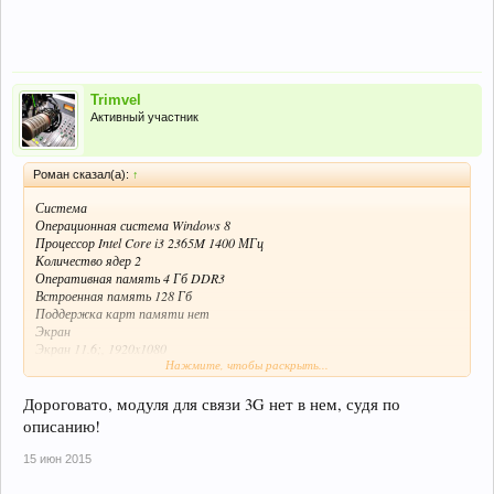
Trimvel
Активный участник
Роман сказал(а):
↑
Система
Операционная система Windows 8
Процессор Intel Core i3 2365M 1400 МГц
Количество ядер 2
Оперативная память 4 Гб DDR3
Встроенная память 128 Гб
Поддержка карт памяти нет
Экран
Экран 11.6;, 1920x1080
Нажмите, чтобы раскрыть...
Широкоформатный экран да
Тип экрана TFT IPS, глянцевый
Сенсорный экран емкостный, мультитач
Дороговато, модуля для связи 3G нет в нем, судя по
Число пикселей на дюйм (PPI) 190
описанию!
Видеопроцессор Intel HD Graphics 3000
Беспроводная связь
15 июн 2015
Поддержка Wi-Fi есть, Wi-Fi 802.11n
Поддержка Bluetooth есть, Bluetooth 4.0