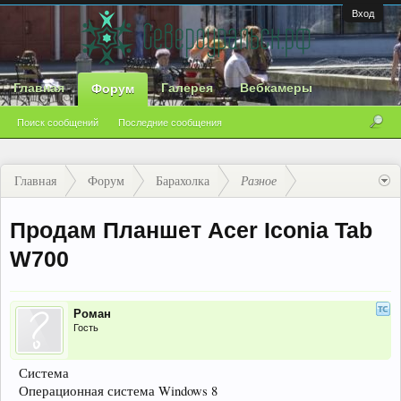
Вход
Главная
Галерея
Вебкамеры
Форум
Поиск сообщений
Последние сообщения
Главная
Форум
Барахолка
Разное
Продам Планшет Acer Iconia Tab
W700
Роман
Гость
Система
Операционная система Windows 8