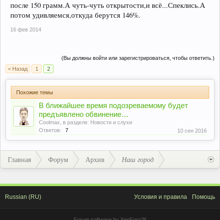
после 150 грамм.А чуть-чуть открытости,и всё...Спеклись.А
потом удивляемся,откуда берутся 146%.
16 фев 2014
(Вы должны войти или зарегистрироваться, чтобы ответить.)
< Назад
1
2
Похожие темы
В ближайшее время подозреваемому будет
предъявлено обвинение…
Coolmax
, в разделе:
Новости и слухи
Ответов:
7
10 сен 2016
Главная
Форум
Архив
Наш город
Russian (RU)
Условия и правила
Помощь
Forum software by XenForo™