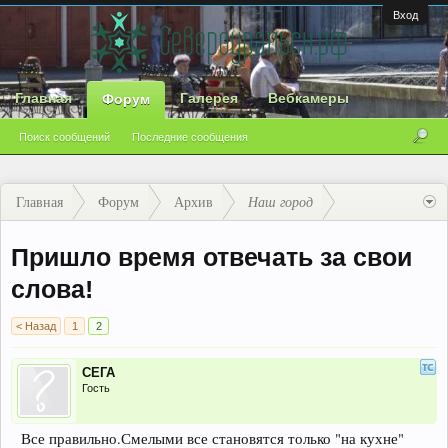
Вход
Главная
Галерея
Вебкамеры
Форум
Поиск сообщений
Последние сообщения
Главная
Форум
Архив
Наш город
Пришло время отвечать за свои
слова!
< Назад
1
2
СЕГА
Гость
Все правильно.Смелыми все становятся только "на кухне"