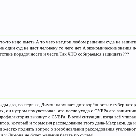
что-то надо иметь.А то чего нет,при любом решении суда не защи
 не один суд не даст человеку то,чего нет.А экономические знания 
тствие порядочности и чести.Так ЧТО собираемся защищать???
ажды два, во-первых, Димон нарушает договорённости с губернаторо
ых, он нутром почувствовал, что после ухода с СУБРа его защитни
профилактория выкинут с СУБРа. В этой ситуации, когда всё упира
фактор, который и тормозил расследование этого дела-Махраков, да
 жёстко поднять вопрос о возобновлении расследования уголовного
, и у Димона не будет желания бегать по судам!