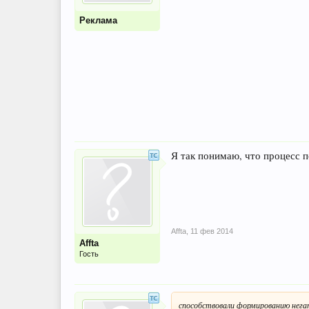
Реклама
Я так понимаю, что процесс п
Affta
,
11 фев 2014
Affta
Гость
способствовали формированию нега