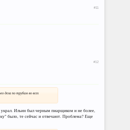
#11
#12
о дела по трубам во всех
ы украл. Ильин был черным пиарщиком и не более,
шку" было, те сейчас и отвечают. Проблема? Еще