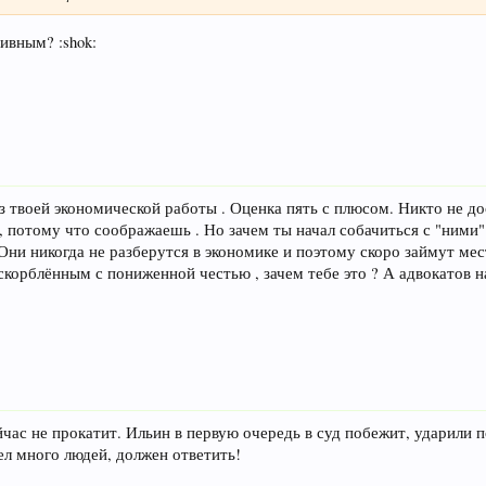
ивным? :shok:
из твоей экономической работы . Оценка пять с плюсом. Никто не 
, потому что соображаешь . Но зачем ты начал собачиться с "ними"
. Они никогда не разберутся в экономике и поэтому скоро займут ме
корблённым с пониженной честью , зачем тебе это ? А адвокатов на
ас не прокатит. Ильин в первую очередь в суд побежит, ударили п
ел много людей, должен ответить!