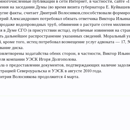
многочисленные публикации в сети Интернет, в частности, сайте 
ения на заседании Думы (во время визита губернатора Е. Куйвашева
 другие факты, считает Дмитрий Волосняков,способствовали формир
трий Александрович потребовал обязать ответчика Виктора Ильина 
родаже водопроводных труб, обвинения о растрате сотен миллион
я в Думе СГО (в присутствии истца), публичные извинения на стра
ить дальнейшее распространение указанных сведений. Моральный
й, кроме того, истец потребовал возмещение услуг адвоката — 17, 
вание диска.
овлетворены ходатайства обеих сторон, в частности, Виктор Ильин
теля компании УЭСК Игоря Долгополова.
ала о предоставлении документов, подтверждающих наличие задо
рацией Североуральска и УЭСК в августе 2010 года.
итрия Волоснякова продолжится 4 марта.