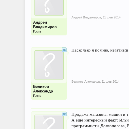
Андрей Владимиров
,
11 фев 2014
Андрей
Владимиров
Гость
Насколько я помню, негатив(в
Беликов Александр
,
11 фев 2014
Беликов
Александр
Гость
Продажа магазина, машин и т.
А ещё интересный факт: Ильи
программисты Долгополова, Б