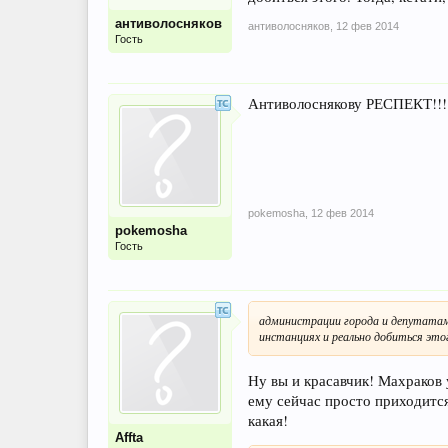
антиволосняков
антиволосняков
,
12 фев 2014
Гость
Антиволоснякову РЕСПЕКТ!!!!
pokemosha
,
12 фев 2014
pokemosha
Гость
администрации города и депутатам 
инстанциях и реально добиться это
Ну вы и красавчик! Махраков 
ему сейчас просто приходится
какая!
Affta