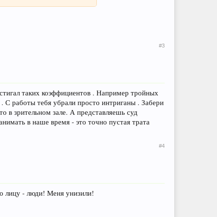
#3
достигал таких коэффициентов . Например тройных
 . С работы тебя убрали просто интриганы . Забери
сто в зрительном зале. А представляешь суд
нимать в наше время - это точно пустая трата
#4
о лицу - люди! Меня унизили!