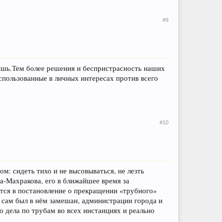
#9
тишь.Тем более решения и беспристрасность наших
использованные в личных интересах против всего
#10
м: сидеть тихо и не высовываться, не лезть
ка-Махракова, его в ближайшее время за
ется в постановление о прекращении «трубного»
 и сам был в нём замешан, администрации города и
 дела по трубам во всех инстанциях и реально