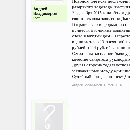
Поводом для иска послужили 
резервного водовода, выступл
Андрей
21 декабря 2013 года. Эти и
Владимиров
своем исковом заявлении Дми
Гость
Вагране» всю информацию о п
принести публичные извинени
слово в каждый дом», запрет
оценивается в 10 тысяч рубле
рублей и 114 рублей за копиро
Сегодня на заседании были уд
качестве свидетеля руководи
Другая сторона ходатайствов
заключенному между админист
Судебный процесс по иску Дм
Андрей Владимиров
,
11 фев 2014