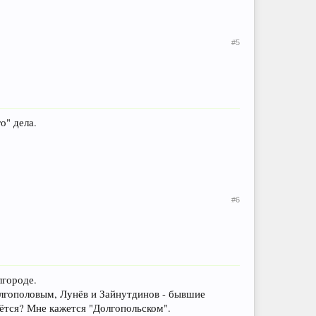
#5
о" дела.
#6
лгороде.
олгополовым, Лунёв и Зайнутдинов - бывшие
ётся? Мне кажется "Долгопольском".