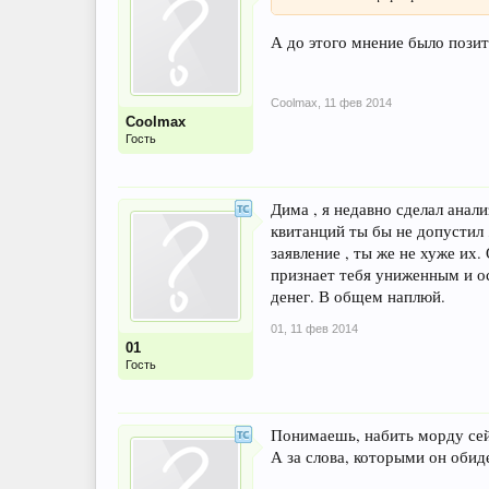
А до этого мнение было позит
Coolmax
,
11 фев 2014
Coolmax
Гость
Дима , я недавно сделал анал
квитанций ты бы не допустил 
заявление , ты же не хуже их
признает тебя униженным и ос
денег. В общем наплюй.
01
,
11 фев 2014
01
Гость
Понимаешь, набить морду сейч
А за слова, которыми он обид