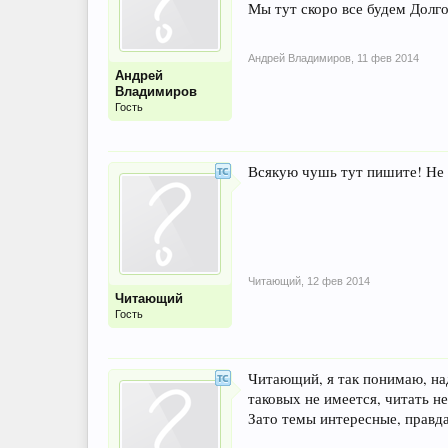
Мы тут скоро все будем Долг
Андрей Владимиров
,
11 фев 2014
Андрей
Владимиров
Гость
Всякую чушь тут пишите! Не 
Читающий
,
12 фев 2014
Читающий
Гость
Читающий, я так понимаю, над
таковых не имеется, читать н
Зато темы интересные, правда?