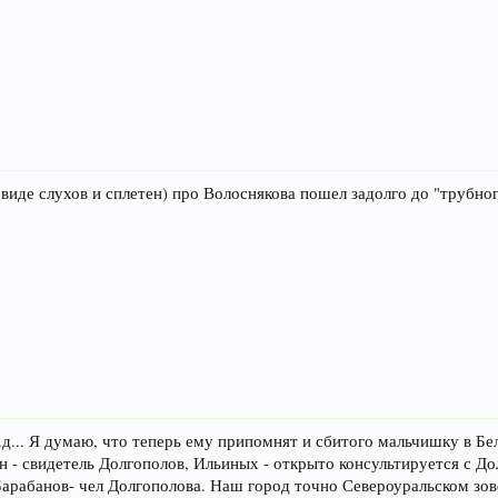
 виде слухов и сплетен) про Волоснякова пошел задолго до "трубног
д... Я думаю, что теперь ему припомнят и сбитого мальчишку в Бе
н - свидетель Долгополов, Ильиных - открыто консультируется с Д
арабанов- чел Долгополова. Наш город точно Североуральском зов