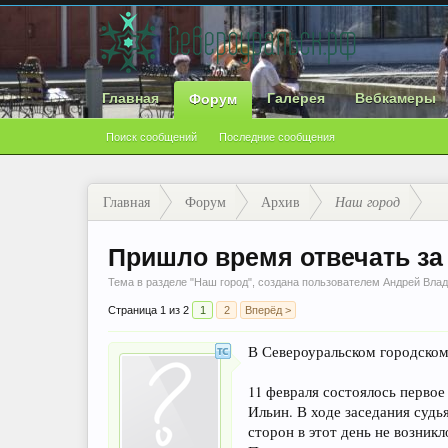
Главная
Галерея
Вебкамеры
Форум
Поиск сообщений
Последние сообщения
Главная
Форум
Архив
Наш город
Пришло время отвечать за
Тема в разделе "
Наш город
", создана пользователем
Андрей Вла
Страница 1 из 2
1
2
Вперёд >
В Североуральском городском
11 февраля состоялось первое
Ильин. В ходе заседания суд
сторон в этот день не возникл