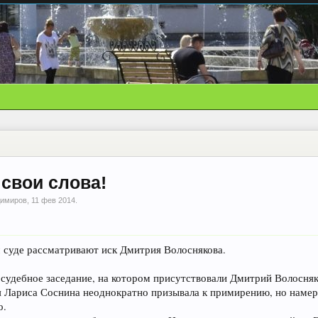
 свои слова!
димиров
,
11 фев 2014
.
 суде рассматривают иск Дмитрия Волоснякова.
 судебное заседание, на котором присутствовали Дмитрий Волосняк
ья Лариса Соснина неоднократно призывала к примирению, но намер
о.