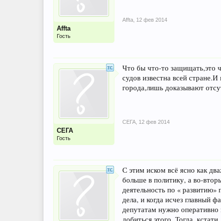
Affta
,
12 фев 2014
Affta
Гость
Что бы что-то защищать,это 
судов известна всей стране.И
города,лишь доказывают отсу
СЕГА
,
12 фев 2014
СЕГА
Гость
С этим иском всё ясно как дв
больше в политику, а во-втор
деятельность по « развитию» 
дела, и когда исчез главный 
депутатам нужно оперативно и
добиться этого. Тогда, кстати