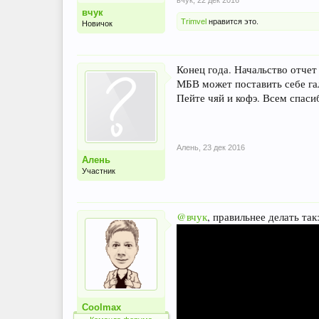
вчук
,
22 дек 2016
вчук
Trimvel
нравится это.
Новичок
Конец года. Начальство отчет 
МБВ может поставить себе га
Пейте чяй и кофэ. Всем спаси
Алень
,
23 дек 2016
Алень
Участник
@вчук
, правильнее делать так
Coolmax