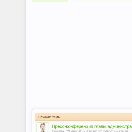
Похожие темы
Пресс-конференция главы администра
Coolmax
,
29 мар 2016
, в разделе:
Новости и слухи