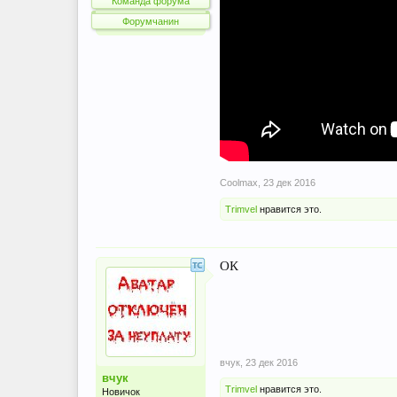
Команда форума
Форумчанин
Coolmax
,
23 дек 2016
Trimvel
нравится это.
ОК
вчук
,
23 дек 2016
вчук
Trimvel
нравится это.
Новичок