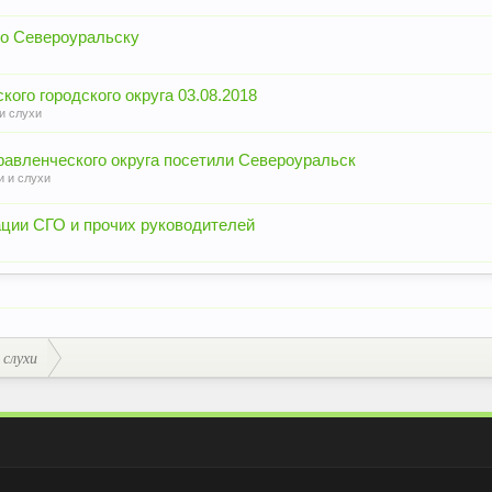
о Североуральску
го городского округа 03.08.2018
и слухи
равленческого округа посетили Североуральск
и и слухи
ции СГО и прочих руководителей
 слухи