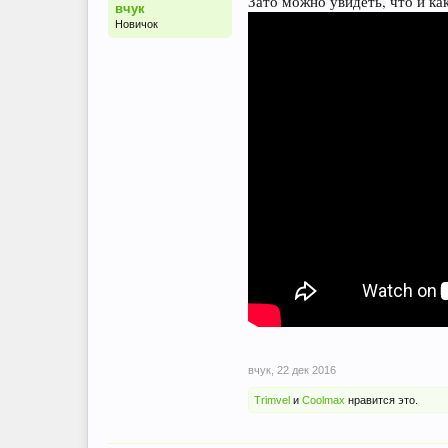
Зато можно увидеть, что и как
вчук
Новичок
вчук
,
22 дек 2016
Trimvel
и
Coolmax
нравится это.