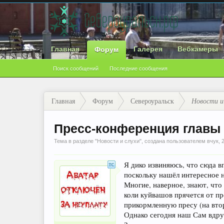
Главная
Галерея
Вебкамеры
Форум
Поиск сообщений
Последние сообщения
Главная
Форум
Североуральск
Новости и
Пресс-конференция главы 
Тема в разделе "
Новости и слухи
", создана пользователем
вчук
,
Я дико извиняюсь, что сюда в
поскольку нашёл интересное н
Многие, наверное, знают, что
коли куйвашов прячется от пр
прикормленную пресу (на второ
Однако сегодня наш Сам вдруг