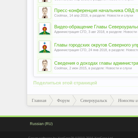
Пресс-конференция начальника ОВД п
Coolmax
,
14 апр 2016
, в разделе:
Новости и слухи
Видео-обращение Главы Североуральско
Администрация СГО
,
3 авг 2018
, в разделе:
Новости 
Главы городских округов Северного уп
Администрация СГО
,
24 янв 2018
, в разделе:
Новост
Сведения о доходах главы администра
Coolmax
,
2 июн 2015
, в разделе:
Новости и слухи
Поделиться этой страницей
Главная
Форум
Североуральск
Новости и
Russian (RU)