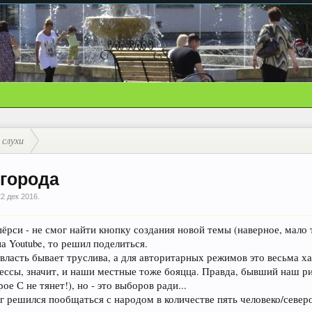
 слухи
города
22 дек 2016
.
пёрси - не смог найти кнопку создания новой темы (наверное, мало
а Youtube, то решил поделиться.
 власть бывает труслива, а для авторитарных режимов это весьма х
ессы, значит, и наши местные тоже бояцца. Правда, бывший наш ри
е С не тянет!), но - это выборов ради...
 решился пообщаться с народом в количестве пять человеко/северо