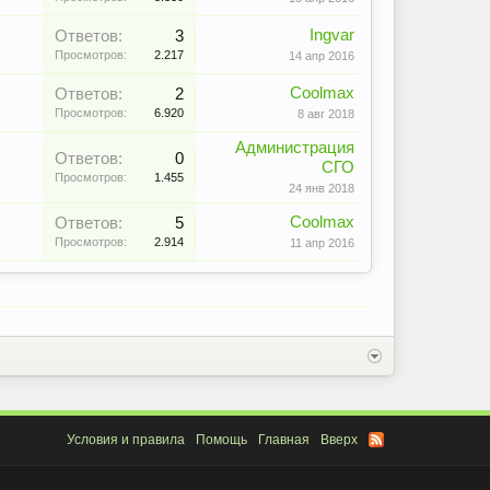
Ingvar
Ответов:
3
Просмотров:
2.217
14 апр 2016
Coolmax
Ответов:
2
Просмотров:
6.920
8 авг 2018
Администрация
Ответов:
0
СГО
Просмотров:
1.455
24 янв 2018
Coolmax
Ответов:
5
Просмотров:
2.914
11 апр 2016
Условия и правила
Помощь
Главная
Вверх