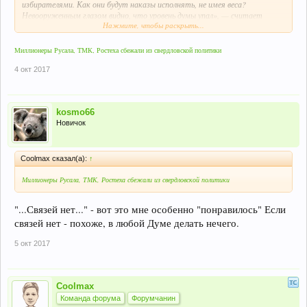
избирателями. Как они будут наказы исполнять, не имея веса?
Невооруженным глазом видно, что уровень думы упал», — считает
Нажмите, чтобы раскрыть...
высокопоставленный источник «URA.RU».
Миллионеры Русала, ТМК, Ростеха сбежали из свердловской политики
4 окт 2017
kosmo66
Новичок
Coolmax сказал(а):
↑
Миллионеры Русала, ТМК, Ростеха сбежали из свердловской политики
"...Связей нет..." - вот это мне особенно "понравилось" Если
связей нет - похоже, в любой Думе делать нечего.
5 окт 2017
Coolmax
Команда форума
Форумчанин