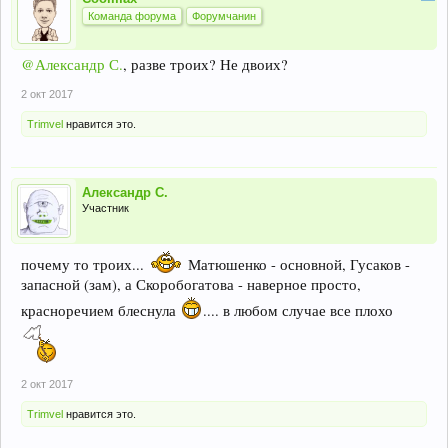
Команда форума
Форумчанин
@Александр С.
, разве троих? Не двоих?
2 окт 2017
Trimvel
нравится это.
Александр С.
Участник
почему то троих...
Матюшенко - основной, Гусаков -
запасной (зам), а Скоробогатова - наверное просто,
красноречием блеснула
.... в любом случае все плохо
2 окт 2017
Trimvel
нравится это.