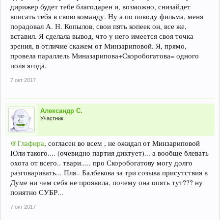
дирижер будет тебе благодарен и, возможно, снизайдет
вписать тебя в свою команду. Ну а по поводу фильма, меня
порадовал А. Н. Копылов, свои пять копеек он, все же,
вставил. Я сделала вывод, что у него имеется своя точка
зрения, в отличие скажем от Минзариповой. Я, прямо,
провела параллель Миназарипова+Скоробогатова= одного
поля ягода.
7 окт 2017
Александр С.
Участник
@Глафира
, согласен во всем , не ожидал от Минзариповой
Юли такого.... (очевидно партия диктует)... а вообще блевать
охота от всего.. твари..... про Скоробогатову могу долго
разговаривать... Пля.. Балбекова за три созыва присутствия в
Думе ни чем себя не проявила, почему она опять тут??? ну
понятно СУБР...
7 окт 2017