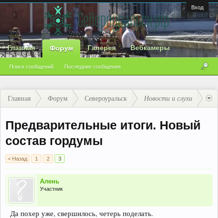
Вход
Главная
Галерея
Вебкамеры
Форум
Поиск сообщений
Последние сообщения
Главная
Форум
Североуральск
Новости и слухи
Предварительные итоги. Новый
состав гордумы
< Назад
1
2
3
Алень
Участник
Да похер уже, свершилось, четерь поделать.