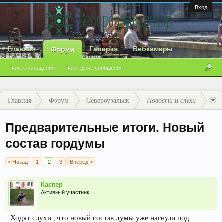
Вход
Главная
Галерея
Вебкамеры
Форум
Поиск сообщений
Последние сообщения
Главная
Форум
Североуральск
Новости и слухи
Предварительные итоги. Новый
состав гордумы
< Назад
1
2
3
Вперёд >
Каспер
Активный участник
Ходят слухи , что новый состав думы уже нагнули под