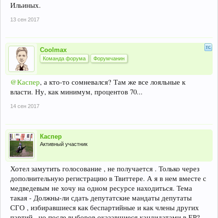
Ильиных.
13 сен 2017
Coolmax
Команда форума
Форумчанин
@Каспер
, а кто-то сомневался? Там же все лояльные к
власти. Ну, как минимум, процентов 70...
14 сен 2017
Каспер
Активный участник
Хотел замутить голосование , не получается . Только через
дополнительную регистрацию в Твиттере. А я в нем вместе с
медведевым не хочу на одном ресурсе находиться. Тема
такая - Должны-ли сдать депутатские мандаты депутаты
СГО , избиравшиеся как беспартийные и как члены других
партий , но после выборов оказавшиеся кандидатами в ЕР?