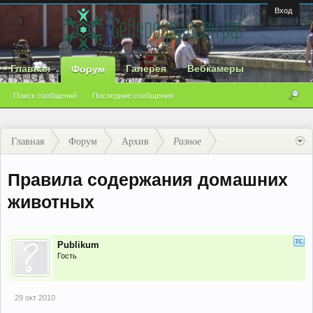
Вход
Главная
Галерея
Вебкамеры
Форум
Поиск сообщений
Последние сообщения
Главная
Форум
Архив
Разное
Правила содержания домашних
животных
Publikum
Гость
29 окт 2010