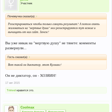
Участник
Почемучка сказал(а):
↑
Регистрироваться чтобы только глянуть результат? А потом опять
жаловаться на "мертвые души" мол регистрируются тут всякие и
вычищать от них сайт. Зачем?
Вы уже никак на "мертвую душу" не тянете: комменты
развернули...
Гость сказал(а):
↑
Вот такой он диктатор, этот Кулмакс!
Он не диктатор, он - ХОЗЯИН!
17 авг 2015
Trimvel
нравится это.
Coolmax
Команда форума
Форумчанин