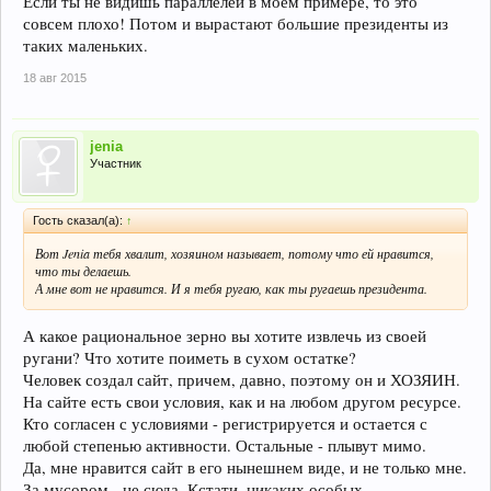
Если ты не видишь параллелей в моем примере, то это
совсем плохо! Потом и вырастают большие президенты из
таких маленьких.
18 авг 2015
jenia
Участник
Гость сказал(а):
↑
Вот Jenia тебя хвалит, хозяином называет, потому что ей нравится,
что ты делаешь.
А мне вот не нравится. И я тебя ругаю, как ты ругаешь президента.
А какое рациональное зерно вы хотите извлечь из своей
ругани? Что хотите поиметь в сухом остатке?
Человек создал сайт, причем, давно, поэтому он и ХОЗЯИН.
На сайте есть свои условия, как и на любом другом ресурсе.
Кто согласен с условиями - регистрируется и остается с
любой степенью активности. Остальные - плывут мимо.
Да, мне нравится сайт в его нынешнем виде, и не только мне.
За мусором - не сюда. Кстати, никаких особых