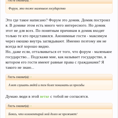
Гость сказал(а):
↑
Форум, это тоже маленькое государство
Это где такое написано? Форум это домик. Домик построил
я. В домике этом есть много чего интересного. Но домик
этот не для всех. По понятным причинам в домик входят
только те кто представился. Анонимные гости - максимум
через окошко внутрь заглядывают. Именно поэтому им не
всегда всё хорошо видно.
Но, даже если, отталкиваться от того, что форум - маленькое
государство... Подскажи мне, как называет государство, в
котором его гости имеют равные права с гражданами? Я
такого не знаю...
Гость сказал(а):
↑
А вот слушать людей и тем более понимать их просьбы
Думаю люди в этой
ветке
с тобой не согласятся.
Гость сказал(а):
↑
Боюсь, что комментарий мой долго не проживет!