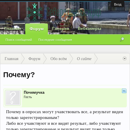
Вход
Главная
Галерея
Вебкамеры
Форум
Поиск сообщений
Последние сообщения
Главная
Форум
Обо всём
О сайте
Почему?
Почемучка
Гость
Почему в опросах могут учавствовать все, а результат виден
только зарегестрированым?
Либо все учавствуют и все видят резульат, либо учавствуют
только зарегестрированые и результат видят тоже только