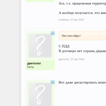
Ага, т.е. придомовая террито
А вообще получается, что вин
Coolmax
,
27 авг 2014
Это чего вдруг?
С ПДД
В договоре нет охраны дядьк
диетолог
,
27 авг 2014
диетолог
Гость
Вот даже дискутировать неин