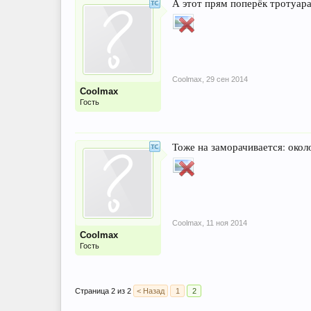
А этот прям поперёк тротуара
Coolmax
,
29 сен 2014
Coolmax
Гость
Тоже на заморачивается: окол
Coolmax
,
11 ноя 2014
Coolmax
Гость
Страница 2 из 2
< Назад
1
2