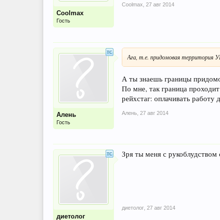
Coolmax
,
27 авг 2014
Coolmax
Гость
Ага, т.е. придомовая территория 
А ты знаешь границы придомо
По мне, так граница проходит
рейхстаг: оплачивать работу 
Алень
,
27 авг 2014
Алень
Гость
Зря ты меня с рукоблудством
диетолог
,
27 авг 2014
диетолог