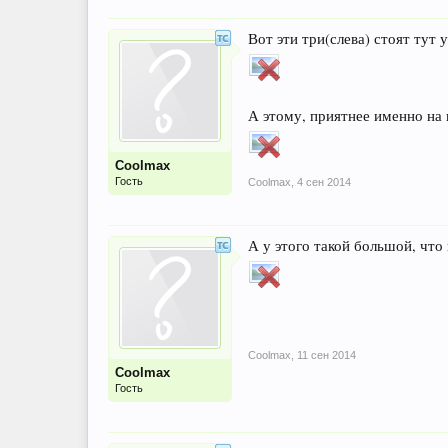
Вот эти три(слева) стоят тут
А этому, приятнее именно на г
Coolmax
Гость
Coolmax
,
4 сен 2014
А у этого такой большой, что
Coolmax
,
11 сен 2014
Coolmax
Гость