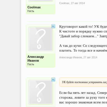
Coolmax
,
27 авг 2014
Coolmax
Гость
Круговорот какой то! УК буде
К чистоте и порядку нужно сп
"Давай забор сломаем..." Зав
А так до кучи: Со следующего
платить. То тогда все и нач
Александр
Александр Иванов
,
27 авг 2014
Иванов
Гость
УК будет постоянно устранять зас
Если бы пять лет назад, Север
сторожа, ловите за руку того
вас хорошо знакомая всем по