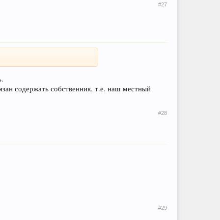
#27
.
язан содержать собственник, т.е. наш местный
#28
#29