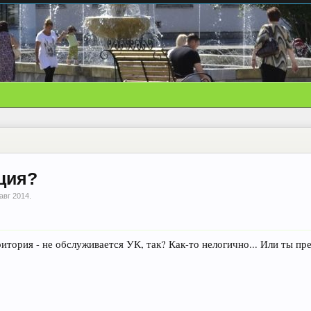
ция?
авг 2014
.
ритория - не обслуживается УК, так? Как-то нелогично... Или ты п