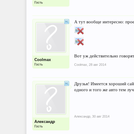
Гость
А тут вообще интересно: прое
Вот уж действительно говорят
Coolmax
Гость
Coolmax
,
28 авг 2014
Друзья! Имеется хороший сай
одного и того же авто тем лу
Александр
,
30 авг 2014
Александр
Гость