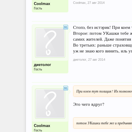
Coolmax
,
27 авг 2014
Coolmax
Гость
Стопэ, без истэрик! При коем
Второе: потом УКашки тебе же
самих жителей. Даже понятия
Во третьих: раньше страховщи
уж не знаю кого винить, иль 
диетолог
,
27 авг 2014
диетолог
Гость
При коем тут полиция? Их полномо
Это чего вдруг?
потом УКашки тебе же и предъявят 
Coolmax
Гость