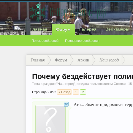
Главная
Галерея
Вебкамеры
Форум
Поиск сообщений
Последние сообщения
Главная
Форум
Архив
Наш город
Почему бездействует поли
Тема в разделе "
Наш город
", создана пользователем
Coolmax
,
15 
Страница 2 из 2
< Назад
1
2
Ага... Значит придомовая тер