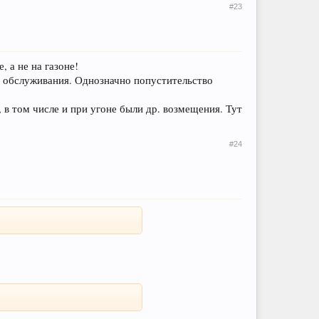
#23
 а не на газоне!
е обслуживания. Однозначно попустительство
 в том числе и при угоне были др. возмещения. Тут
#24