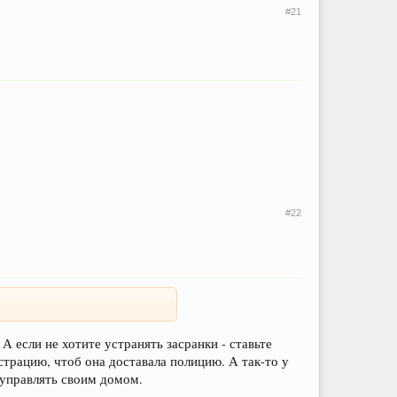
#21
#22
 А если не хотите устранять засранки - ставьте
страцию, чтоб она доставала полицию. А так-то у
 управлять своим домом.