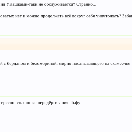
рия УКашками-таки не обслуживается? Странно...
оватых нет и можно продолжать всё вокруг себя уничтожать? Забав
ой с берданом и беломориной, мирно посапывающего на скамеечке
тересно: сплошные передёргивания. Тьфу.