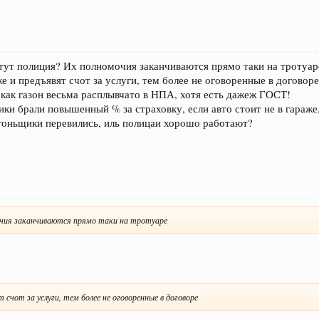
 тут полиция? Их полномочия заканчиваются прямо таки на тротуаре,
 и предъявят счот за услуги, тем более не оговоренные в договор
 как газон весьма расплывчато в НПА, хотя есть дажеж ГОСТ!
ки брали повышенный % за страховку, если авто стоит не в гараже,
угоньщики перевились, иль полицаи хорошо работают?
чия заканчиваются прямо таки на тротуаре
счот за услуги, тем более не оговоренные в договоре