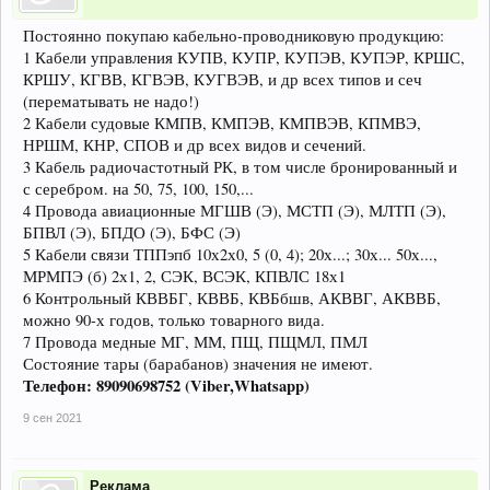
Постоянно покупаю кабельно-проводниковую продукцию:
1 Кабели управления КУПВ, КУПР, КУПЭВ, КУПЭР, КРШС,
КРШУ, КГВВ, КГВЭВ, КУГВЭВ, и др всех типов и сеч
(перематывать не надо!)
2 Кабели судовые КМПВ, КМПЭВ, КМПВЭВ, КПМВЭ,
НРШМ, КНР, СПОВ и др всех видов и сечений.
3 Кабель радиочастотный РК, в том числе бронированный и
с серебром. на 50, 75, 100, 150,...
4 Провода авиационные МГШВ (Э), МСТП (Э), МЛТП (Э),
БПВЛ (Э), БПДО (Э), БФС (Э)
5 Кабели связи ТППэпб 10х2х0, 5 (0, 4); 20х...; 30х... 50х...,
МРМПЭ (б) 2х1, 2, СЭК, ВСЭК, КПВЛС 18х1
6 Контрольный КВВБГ, КВВБ, КВБбшв, АКВВГ, АКВВБ,
можно 90-х годов, только товарного вида.
7 Провода медные МГ, ММ, ПЩ, ПЩМЛ, ПМЛ
Состояние тары (барабанов) значения не имеют.
Телефон: 89090698752 (Viber,Whatsapp)
9 сен 2021
Реклама