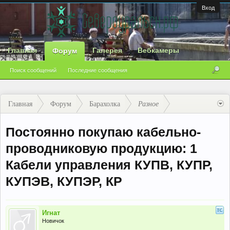
Вход
Главная
Галерея
Вебкамеры
Форум
Поиск сообщений
Последние сообщения
Главная
Форум
Барахолка
Разное
Постоянно покупаю кабельно-
проводниковую продукцию: 1
Кабели управления КУПВ, КУПР,
КУПЭВ, КУПЭР, КР
Игнат
Новичок