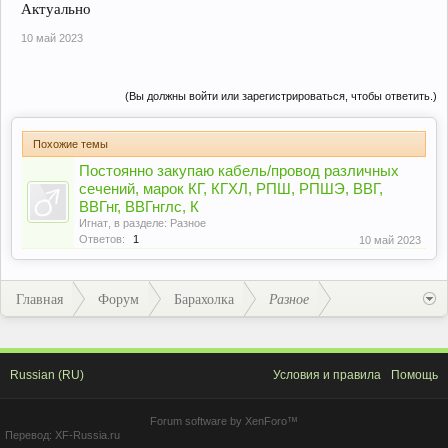
Актуально
10 май 2023
(Вы должны войти или зарегистрироваться, чтобы ответить.)
Похожие темы
Постоянно закупаю кабель/провод различных
сечений, марок КГ, КГХЛ, РПШ, РПШЭ, ВВГ,
ВВГнг, ВВГнглс, К
Игнат
, в разделе:
Разное
Ответов:
1
10 май 2023
Главная
Форум
Барахолка
Разное
Russian (RU)
Условия и правила
Помощь
Forum software by XenForo™
Перевод:
XF-Russia.ru