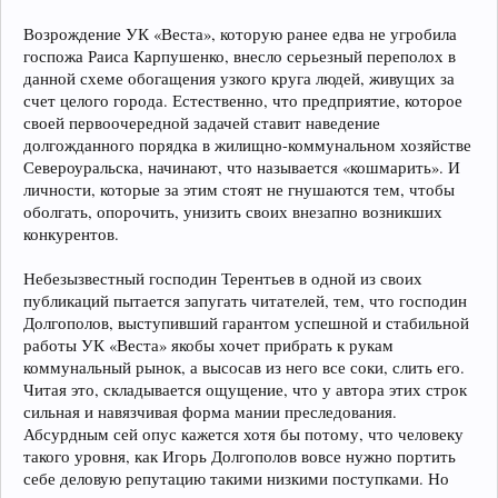
Возрождение УК «Веста», которую ранее едва не угробила
госпожа Раиса Карпушенко, внесло серьезный переполох в
данной схеме обогащения узкого круга людей, живущих за
счет целого города. Естественно, что предприятие, которое
своей первоочередной задачей ставит наведение
долгожданного порядка в жилищно-коммунальном хозяйстве
Североуральска, начинают, что называется «кошмарить». И
личности, которые за этим стоят не гнушаются тем, чтобы
оболгать, опорочить, унизить своих внезапно возникших
конкурентов.
Небезызвестный господин Терентьев в одной из своих
публикаций пытается запугать читателей, тем, что господин
Долгополов, выступивший гарантом успешной и стабильной
работы УК «Веста» якобы хочет прибрать к рукам
коммунальный рынок, а высосав из него все соки, слить его.
Читая это, складывается ощущение, что у автора этих строк
сильная и навязчивая форма мании преследования.
Абсурдным сей опус кажется хотя бы потому, что человеку
такого уровня, как Игорь Долгополов вовсе нужно портить
себе деловую репутацию такими низкими поступками. Но