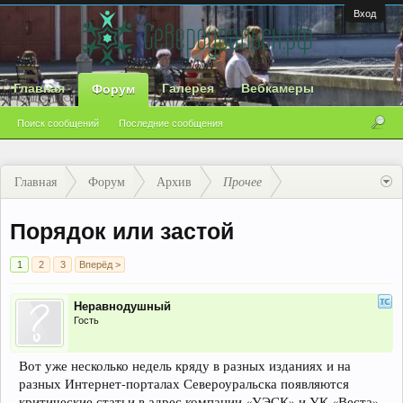
Вход
Главная
Галерея
Вебкамеры
Форум
Поиск сообщений
Последние сообщения
Главная
Форум
Архив
Прочее
Порядок или застой
1
2
3
Вперёд >
Неравнодушный
Гость
Вот уже несколько недель кряду в разных изданиях и на
разных Интернет-порталах Североуральска появляются
критические статьи в адрес компании «УЭСК» и УК «Веста».