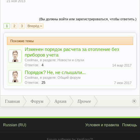
21 ноя 2013
(Вы должны войти или зарегистрироваться, чтобы ответить.)
1
2
3
Вперёд >
Похожие темы
Изменен порядок расчета за отопление без
приборов учета
Coolmax
, в разделе:
Новости и слухи
Ответов:
4
14 мар 2017
Порядок? Не, не слышали...
Coolmax
, в разделе:
Общий форум
Ответов:
25
7 июн 2017
Главная
Форум
Архив
Прочее
Russian (RU)
Условия и правила
Помощь
Forum software by XenForo™