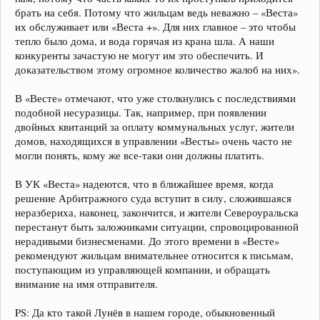
брать на себя. Потому что жильцам ведь неважно – «Веста»
их обслуживает или «Веста +». Для них главное – это чтобы
тепло было дома, и вода горячая из крана шла. А наши
конкуренты зачастую не могут им это обеспечить. И
доказательством этому огромное количество жалоб на них».
В «Весте» отмечают, что уже столкнулись с последствиями
подобной несуразицы. Так, например, при появлении
двойных квитанций за оплату коммунальных услуг, жители
домов, находящихся в управлении «Весты» очень часто не
могли понять, кому же все-таки они должны платить.
В УК «Веста» надеются, что в ближайшее время, когда
решение Арбитражного суда вступит в силу, сложившаяся
неразбериха, наконец, закончится, и жители Североуральска
перестанут быть заложниками ситуации, спровоцированной
нерадивыми бизнесменами. До этого времени в «Весте»
рекомендуют жильцам внимательнее относится к письмам,
поступающим из управляющей компании, и обращать
внимание на имя отправителя.
PS: Да кто такой Лунёв в нашем городе, обыкновенный