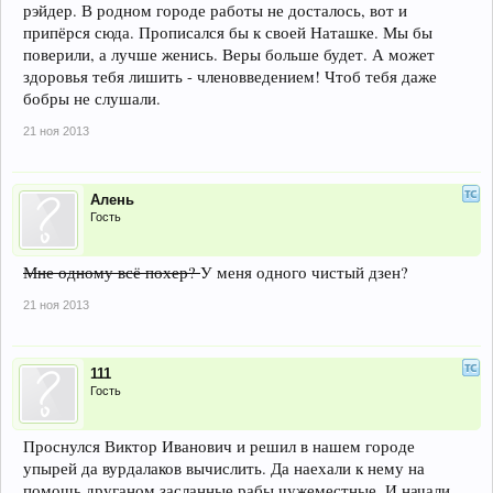
рэйдер. В родном городе работы не досталось, вот и
припёрся сюда. Прописался бы к своей Наташке. Мы бы
поверили, а лучше женись. Веры больше будет. А может
здоровья тебя лишить - членовведением! Чтоб тебя даже
бобры не слушали.
21 ноя 2013
Алень
Гость
Мне одному всё похер?
У меня одного чистый дзен?
21 ноя 2013
111
Гость
Проснулся Виктор Иванович и решил в нашем городе
упырей да вурдалаков вычислить. Да наехали к нему на
помощь друганом засланные рабы чужеместные. И начали