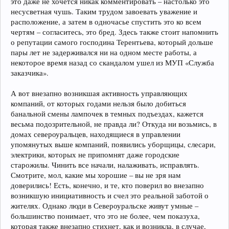
это даже не хочется никак комментировать – настолько это
несусветная чушь. Таким трудом завоевать уважение и
расположение, а затем в одночасье спустить это ко всем
чертям – согласитесь, это бред. Здесь также стоит напомнить
о репутации самого господина Терентьева, который дольше
пары лет не задерживался ни на одном месте работы, а
некоторое время назад со скандалом ушел из МУП «Служба
заказчика».
А вот внезапно возникшая активность управляющих
компаний, от которых годами нельзя было добиться
банальной смены лампочек в темных подъездах, кажется
весьма подозрительной, не правда ли? Откуда ни возьмись, в
домах североуральцев, находящиеся в управлении
упомянутых выше компаний, появились уборщицы, слесари,
электрики, которых не припомнят даже городские
старожилы. Чинить все начали, налаживать, исправлять.
Смотрите, мол, какие мы хорошие – вы не зря нам
доверились! Есть, конечно, и те, кто поверил во внезапно
возникшую инициативность и счел это реальной заботой о
жителях. Однако люди в Североуральске живут умные –
большинство понимает, что это не более, чем показуха,
которая также внезапно стихнет, как и возникла, в случае,