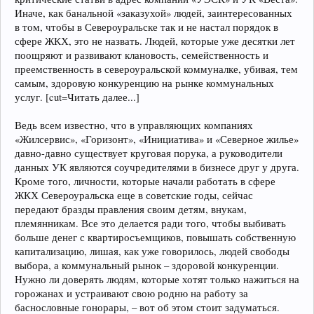
Иначе, как банальной «заказухой» людей, заинтересованных
в том, чтобы в Североуральске так и не настал порядок в
сфере ЖКХ, это не назвать. Людей, которые уже десятки лет
поощряют и развивают клановость, семейственность и
преемственность в североуральской коммуналке, убивая, тем
самым, здоровую конкуренцию на рынке коммунальных
услуг. [cut=Читать далее...]
Ведь всем известно, что в управляющих компаниях
«Жилсервис», «Горизонт», «Инициатива» и «Северное жилье»
давно-давно существует круговая порука, а руководители
данных УК являются соучредителями в бизнесе друг у друга.
Кроме того, личности, которые начали работать в сфере
ЖКХ Североуральска еще в советские годы, сейчас
передают бразды правления своим детям, внукам,
племянникам. Все это делается ради того, чтобы выбивать
больше денег с квартиросъемщиков, повышать собственную
капитализацию, лишая, как уже говорилось, людей свободы
выбора, а коммунальный рынок – здоровой конкуренции.
Нужно ли доверять людям, которые хотят только нажиться на
горожанах и устраивают свою родню на работу за
баснословные гонорары, – вот об этом стоит задуматься.