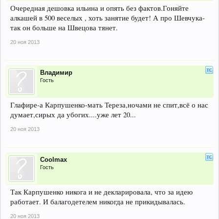
Очередная дешовка ильина и опять без фактов.Гоняйте
алкашей в 500 веселых , хоть занятие будет! А про Шевчука-
так он больше на Швецова тянет.
20 ноя 2013
Владимир
Гость
Глафире-а Карпушенко-мать Тереза,ночами не спит,всё о нас
думает,сирых да убогих....уже лет 20...
20 ноя 2013
Coolmax
Гость
Так Карпушенко никога и не декларировала, что за идею
работает. И балагодетелем никогда не прикидывалась.
20 ноя 2013