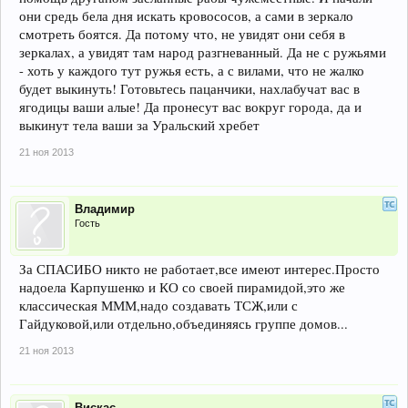
они средь бела дня искать кровососов, а сами в зеркало
смотреть боятся. Да потому что, не увидят они себя в
зеркалах, а увидят там народ разгневанный. Да не с ружьями
- хоть у каждого тут ружья есть, а с вилами, что не жалко
будет выкинуть! Готовьтесь пацанчики, нахлабучат вас в
ягодицы ваши алые! Да пронесут вас вокруг города, да и
выкинут тела ваши за Уральский хребет
21 ноя 2013
Владимир
Гость
За СПАСИБО никто не работает,все имеют интерес.Просто
надоела Карпушенко и КО со своей пирамидой,это же
классическая МММ,надо создавать ТСЖ,или с
Гайдуковой,или отдельно,объединяясь группе домов...
21 ноя 2013
Вискас