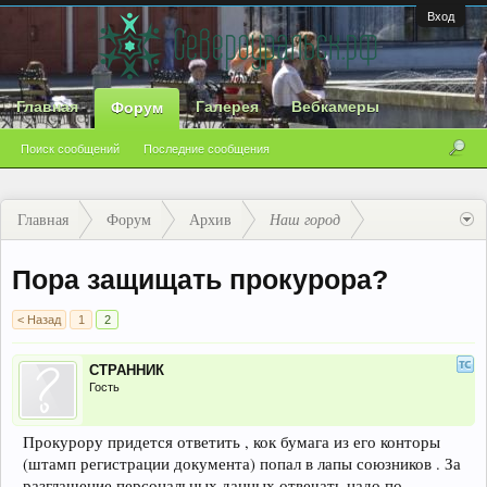
Вход
Главная
Галерея
Вебкамеры
Форум
Поиск сообщений
Последние сообщения
Главная
Форум
Архив
Наш город
Пора защищать прокурора?
< Назад
1
2
СТРАННИК
Гость
Прокурору придется ответить , кок бумага из его конторы
(штамп регистрации документа) попал в лапы союзников . За
разглашение персональных данных отвечать надо по