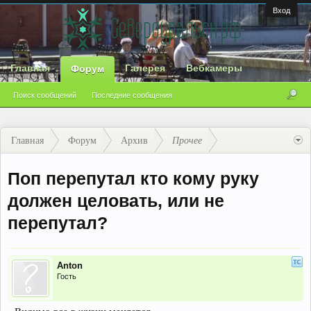
Вход
Главная
Галерея
Вебкамеры
Форум
Поиск сообщений
Последние сообщения
Главная
Форум
Архив
Прочее
Поп перепутал кто кому руку
должен целовать, или не
перепутал?
Anton
Гость