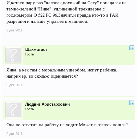
И,кстати,пару раз "человек,похожий на Сегу" попадался на
темно-зеленой "Ниве" ,удлиненной трехдверке с
гос.номером О 522 РС 96.Значит,и правда кто-то в ГАИ
разрешил и дальше управлять машиной.
9 дек 2011
Шахматист
Гость
Янка, а как там с моральным ущербом, испуг ребёнка,
например, во сколько оценивается?
9 дек 2011
Людвиг Аристархович
Гость
Она не ответит-на работу не ходит.Может-в отпуск пошла?
9 дек 2011