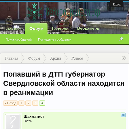
Вход
Главная
Галерея
Вебкамеры
Форум
Поиск сообщений
Последние сообщения
Главная
Форум
Архив
Разное
Попавший в ДТП губернатор
Свердловской области находится
в реанимации
< Назад
1
2
3
4
Шахматист
Гость