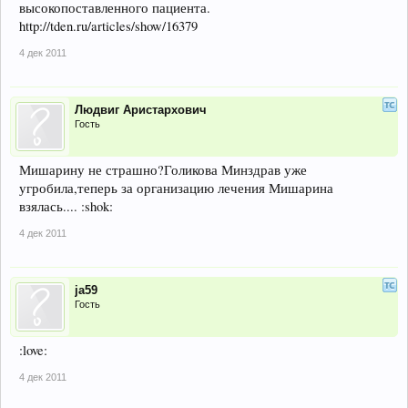
высокопоставленного пациента.
http://tden.ru/articles/show/16379
4 дек 2011
Людвиг Аристархович
Гость
Мишарину не страшно?Голикова Минздрав уже
угробила,теперь за организацию лечения Мишарина
взялась.... :shok:
4 дек 2011
ja59
Гость
:love:
4 дек 2011