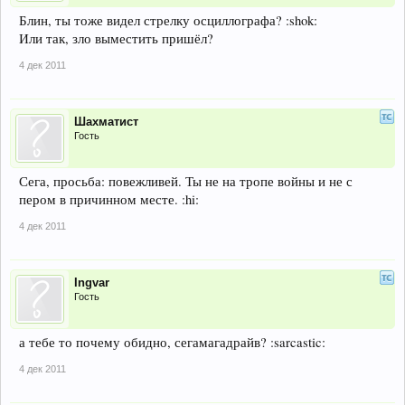
Блин, ты тоже видел стрелку осциллографа? :shok:
Или так, зло выместить пришёл?
4 дек 2011
Шахматист
Гость
Сега, просьба: повежливей. Ты не на тропе войны и не с
пером в причинном месте. :hi:
4 дек 2011
Ingvar
Гость
а тебе то почему обидно, сегамагадрайв? :sarcastic:
4 дек 2011