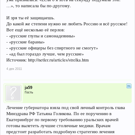
…», то написала бы по-другому.
И зря ты её защищаешь.
До какой же степени нужно не любить Россию и всё русское!
Вот ещё несколько её перлов:
- «русские глупы и самонадеянны»
- «русские бараны»
- «русские офицеры без спиртного не смогут»
- «ад был гораздо лучше, чем русские»
Источник: http://netler.ru/articles/strelka.htm
4 дек 2011
ja59
Гость
Лечение губернатора взяла под свой личный контроль глава
Минздрава РФ Татьяна Голикова. По ее поручению в
Екатеринбург по первому требованию уральских врачей
готовы вылететь лучшие столичные медики. Врачам
предстоит разработать подробную стратегию лечения