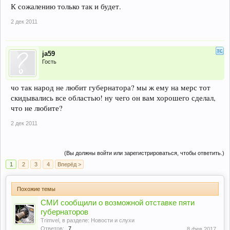
К сожалению только так и будет.
2 дек 2011
ja59
Гость
чо так народ не любит губернатора? мы ж ему на мерс тот
скидывались все областью! ну чего он вам хорошего сделал,
что не любите?
2 дек 2011
(Вы должны войти или зарегистрироваться, чтобы ответить.)
1
2
3
4
Вперёд >
Похожие темы
СМИ сообщили о возможной отставке пяти
губернаторов
Trimvel
, в разделе:
Новости и слухи
Ответов:
7
8 фев 2017