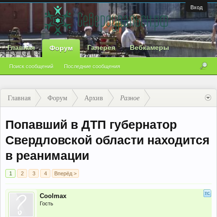
Вход
Главная
Галерея
Вебкамеры
Форум
Поиск сообщений
Последние сообщения
Главная
Форум
Архив
Разное
Попавший в ДТП губернатор
Свердловской области находится
в реанимации
1
2
3
4
Вперёд >
Coolmax
Гость