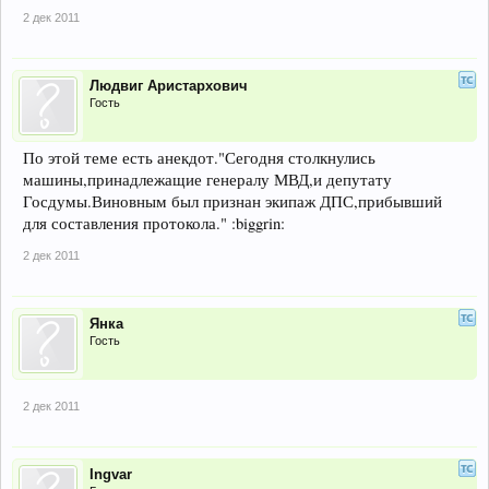
2 дек 2011
Людвиг Аристархович
Гость
По этой теме есть анекдот."Сегодня столкнулись
машины,принадлежащие генералу МВД,и депутату
Госдумы.Виновным был признан экипаж ДПС,прибывший
для составления протокола." :biggrin:
2 дек 2011
Янка
Гость
2 дек 2011
Ingvar