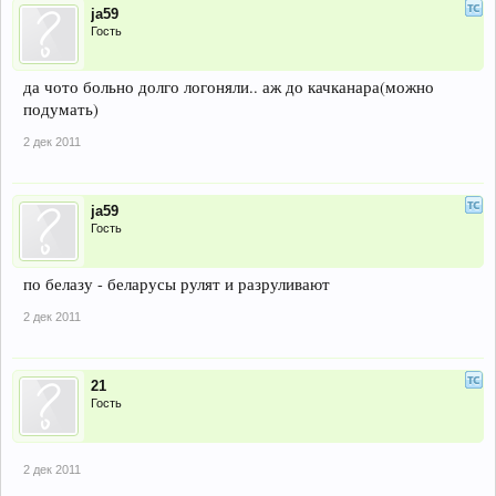
ja59
Гость
да чото больно долго логоняли.. аж до качканара(можно
подумать)
2 дек 2011
ja59
Гость
по белазу - беларусы рулят и разруливают
2 дек 2011
21
Гость
2 дек 2011