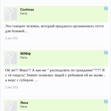
Coolmax
Гость
Это говорит человек, который предлагал организовать гетто
для бомжей...
2 дек 2011
МЯФф
Гость
Ой ли!!! Янка!!! А как-же " распедалить по гражданке"???? Я
с тя тащусь! Значит пожилых людей с ребенком ей не жалко ,
а мерс с губером ....
2 дек 2011
Янка
Гость