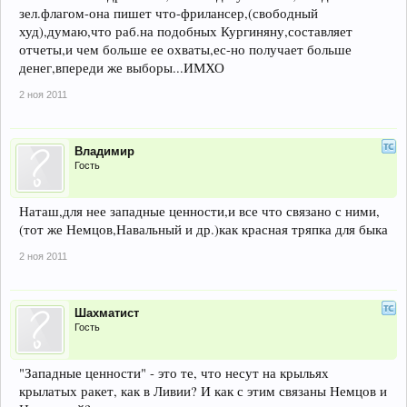
зел.флагом-она пишет что-фрилансер,(свободный
худ),думаю,что раб.на подобных Кургиняну,составляет
отчеты,и чем больше ее охваты,ес-но получает больше
денег,впереди же выборы...ИМХО
2 ноя 2011
Владимир
Гость
Наташ,для нее западные ценности,и все что связано с ними,
(тот же Немцов,Навальный и др.)как красная тряпка для быка
2 ноя 2011
Шахматист
Гость
"Западные ценности" - это те, что несут на крыльях
крылатых ракет, как в Ливии? И как с этим связаны Немцов и