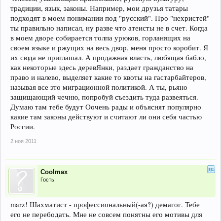
традиции, язык, законы. Например, мои друзья татары
подходят в моем понимании под "русский". Про "нехристей"
ты правильно написал, ну разве что атеисты не в счет. Когда
в моем дворе собирается толпа урюков, горланящих на
своем языке и ржущих на весь двор, меня просто коробит. Я
их сюда не приглашал. А продажная власть, любящая бабло,
как некоторые здесь деревЯнки, раздает гражданство на
право и налево, выделяет какие то квоты на гастарбайтеров,
называя все это миграционной политикой. А ты, рьяно
защищающий чечню, попробуй съездить туда развеяться.
Думаю там тебе будут Оочень рады и объяснят популярно
какие там законы действуют и считают ли они себя частью
России.
2 ноя 2011
Coolmax
Гость
marz! Шахматист - профессиональный(-ая?) демагог. Тебе
его не перебодать. Мне не совсем понятны его мотивы для