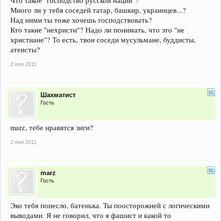
Что такое "господство русской нации"?
Много ли у тебя соседей татар, башкир, украинцев...?
Над ними ты тоже хочешь господствовать?
Кто такие "нехристи"? Надо ли понимать, что это "не
христиане"? То есть, твои соседи мусульмане, буддисты,
атеисты?
2 ноя 2011
Шахматист
Гость
marz, тебе нравятся зиги?
2 ноя 2011
marz
Гость
Эко тебя понесло, батенька. Ты поосторожней с логическими
выводами. Я не говорил, что я фашист и какой то