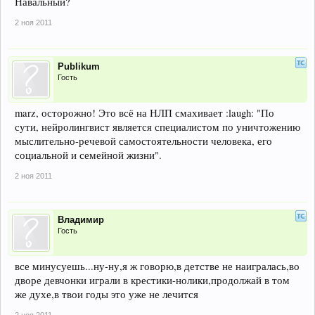
Навальный?
2 ноя 2011
Publikum
Гость
marz, осторожно! Это всё на НЛП смахивает :laugh: "По
сути, нейролингвист является специалистом по уничтожению
мыслительно-речевой самостоятельности человека, его
социальной и семейной жизни".
2 ноя 2011
Владимир
Гость
все минусуешь...ну-ну,я ж говорю,в детстве не наигралась,во
дворе девчонки играли в крестики-нолики,продолжай в том
же духе,в твои годы это уже не лечится