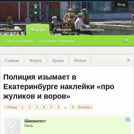
Вход
Главная
Галерея
Вебкамеры
Форум
Поиск сообщений
Последние сообщения
Главная
Форум
Архив
Разное
Полиция изымает в
Екатеринбурге наклейки «про
жуликов и воров»
< Назад
1
2
3
4
5
6
→
8
Вперёд >
Шахматист
Гость