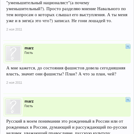
"уменьшительный националист"(а почему
уменьшительный?). Просто разделяю мнение Навального по
тем вопросам о которых слышал его выступления. А ты меня
уже и в зиги(а это что?) записал. Не гони лошадей то.
2 ноя 2011
marz
Гость
А мне кажется, до состояния фашистов довела сегодняшняя
власть, значит они фашисты? План? А что за план, чей?
2 ноя 2011
marz
Гость
Русский в моем понимании это рожденный в России или от
рожденных в России, думающий и рассуждающий по-русски
человек, уважающий православие, русскую культуру,