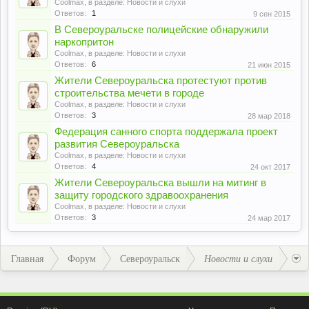
Coolmax
, в разделе:
Новости и слухи
Ответов:
1
9 сен 2015
В Североуральске полицейские обнаружили
наркопритон
Coolmax
, в разделе:
Новости и слухи
Ответов:
6
21 июн 2015
Жители Североуральска протестуют против
строительства мечети в городе
Coolmax
, в разделе:
Новости и слухи
Ответов:
3
28 мар 2018
Федерация санного спорта поддержала проект
развития Североуральска
Coolmax
, в разделе:
Новости и слухи
Ответов:
4
24 окт 2017
Жители Североуральска вышли на митинг в
защиту городского здравоохранения
Coolmax
, в разделе:
Новости и слухи
Ответов:
3
24 мар 2017
Главная
Форум
Североуральск
Новости и слухи