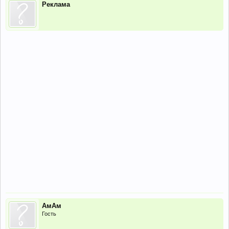
Реклама
АмАм
Гость