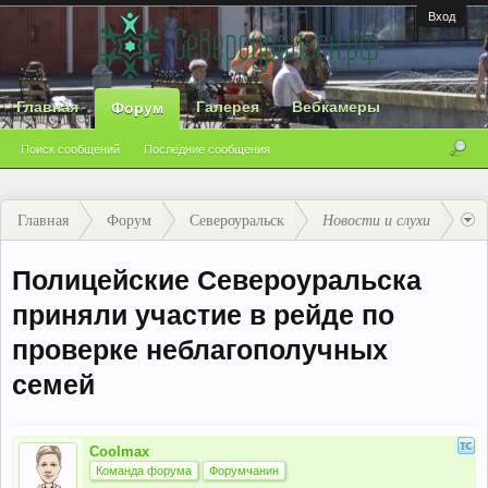
Вход
Главная
Галерея
Вебкамеры
Форум
Поиск сообщений
Последние сообщения
Главная
Форум
Североуральск
Новости и слухи
Полицейские Североуральска
приняли участие в рейде по
проверке неблагополучных
семей
Coolmax
Команда форума
Форумчанин