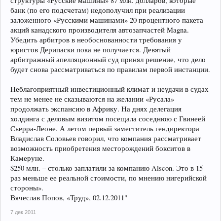
структуры «Русские машины» 87 млн. долларов, которые
банк (по его подсчетам) недополучил при реализации
заложенного «Русскими машинами» 20 процентного пакета
акций канадского производителя автозапчастей Magna.
Убедить арбитров в необоснованности требования у
юристов Дерипаски пока не получается. Девятый
арбитражный апелляционный суд принял решение, что дело
будет снова рассматриваться по правилам первой инстанции.
Неблагоприятный инвестиционный климат и неудачи в судах
тем не менее не сказываются на желании «Русала»
продолжать экспансию в Африку. На днях делегация
холдинга с деловым визитом посещала соседнюю с Гвинеей
Сьерра-Леоне. А летом первый заместитель гендиректора
Владислав Соловьев говорил, что компания рассматривает
возможность приобретения месторождений бокситов в
Камеруне.
$250 млн. – столько заплатили за компанию Alscon. Это в 15
раз меньше ее реальной стоимости, по мнению нигерийской
стороны».
Вячеслав Попов, «Труд», 02.12.2011"
7 дек 2011