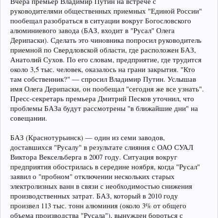
Вчера премьер Владимир Путин на встрече с
руководителями общественных приемных "Единой России"
пообещал разобраться в ситуации вокруг Богословского
алюминиевого завода (БАЗ, входит в "Русал" Олега
Дерипаски). Сделать это чиновника попросил руководитель
приемной по Свердловской области, где расположен БАЗ,
Анатолий Сухов. По его словам, предприятие, где трудится
около 3,5 тыс. человек, оказалось на грани закрытия. "Кто
там собственник?" — спросил Владимир Путин. Услышав
имя Олега Дерипаски, он пообещал "сегодня же все узнать".
Пресс-секретарь премьера Дмитрий Песков уточнил, что
проблемы БАЗа будут рассмотрены "в ближайшие дни" на
совещании.
БАЗ (Краснотурьинск) — один из семи заводов,
доставшихся "Русалу" в результате слияния с ОАО СУАЛ
Виктора Вексельберга в 2007 году. Ситуация вокруг
предприятия обострилась в середине ноября, когда "Русал"
заявил о "пробном" отключении нескольких старых
электролизных ванн в связи с необходимостью снижения
производственных затрат. БАЗ, который в 2010 году
произвел 113 тыс. тонн алюминия (около 3% от общего
объема производства "Русала"), вынужден бороться с