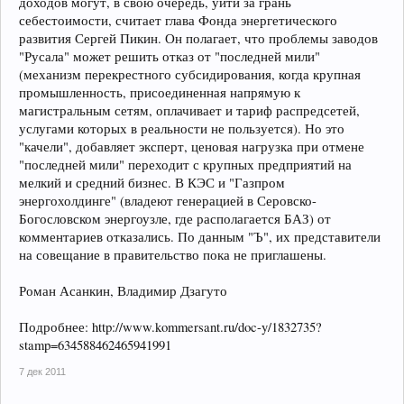
доходов могут, в свою очередь, уйти за грань
себестоимости, считает глава Фонда энергетического
развития Сергей Пикин. Он полагает, что проблемы заводов
"Русала" может решить отказ от "последней мили"
(механизм перекрестного субсидирования, когда крупная
промышленность, присоединенная напрямую к
магистральным сетям, оплачивает и тариф распредсетей,
услугами которых в реальности не пользуется). Но это
"качели", добавляет эксперт, ценовая нагрузка при отмене
"последней мили" переходит с крупных предприятий на
мелкий и средний бизнес. В КЭС и "Газпром
энергохолдинге" (владеют генерацией в Серовско-
Богословском энергоузле, где располагается БАЗ) от
комментариев отказались. По данным "Ъ", их представители
на совещание в правительство пока не приглашены.
Роман Асанкин, Владимир Дзагуто
Подробнее: http://www.kommersant.ru/doc-y/1832735?
stamp=634588462465941991
7 дек 2011