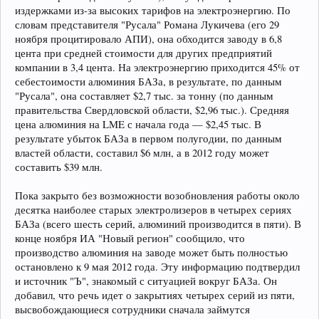
издержками из-за высоких тарифов на электроэнергию. По
словам представителя "Русала" Романа Лукичева (его 29
ноября процитировало АПИ), она обходится заводу в 6,8
цента при средней стоимости для других предприятий
компании в 3,4 цента. На электроэнергию приходится 45% от
себестоимости алюминия БАЗа, в результате, по данным
"Русала", она составляет $2,7 тыс. за тонну (по данным
правительства Свердловской области, $2,96 тыс.). Средняя
цена алюминия на LME с начала года — $2,45 тыс. В
результате убыток БАЗа в первом полугодии, по данным
властей области, составил $6 млн, а в 2012 году может
составить $39 млн.
Пока закрыто без возможности возобновления работы около
десятка наиболее старых электролизеров в четырех сериях
БАЗа (всего шесть серий, алюминий производится в пяти). В
конце ноября ИА "Новый регион" сообщило, что
производство алюминия на заводе может быть полностью
остановлено к 9 мая 2012 года. Эту информацию подтвердил
и источник "Ъ", знакомый с ситуацией вокруг БАЗа. Он
добавил, что речь идет о закрытиях четырех серий из пяти,
высвобождающиеся сотрудники сначала займутся