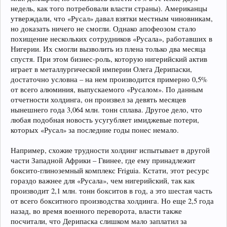
недель, как того потребовали власти страны). Американцы
утверждали, что «Русал» давал взятки местным чиновникам,
но доказать ничего не смогли. Однако апофеозом стало
похищение нескольких сотрудников «Русала», работавших в
Нигерии. Их смогли вызволить из плена только два месяца
спустя. При этом бизнес-роль, которую нигерийский актив
играет в металлургической империи Олега Дерипаски,
достаточно условна – на нем производится примерно 0,5%
от всего алюминия, выпускаемого «Русалом». По данным
отчетности холдинга, он произвел за девять месяцев
нынешнего года 3,064 млн. тонн сплава. Другое дело, что
любая подобная новость усугубляет имиджевые потери,
которых «Русал» за последние годы понес немало.
Например, схожие трудности холдинг испытывает в другой
части Западной Африки – Гвинее, где ему принадлежит
боксито-глиноземный комплекс Friguia. Кстати, этот ресурс
гораздо важнее для «Русала», чем нигерийский, так как
производит 2,1 млн. тонн бокситов в год, а это шестая часть
от всего бокситного производства холдинга. Но еще 2,5 года
назад, во время военного переворота, власти также
посчитали, что Дерипаска слишком мало заплатил за