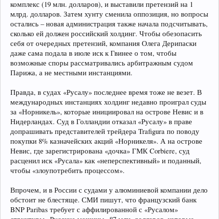
комплекс (19 млн. долларов), и выставили претензий на 1
млрд. долларов. Затем хунту сменила оппозиция, но вопросы
остались – новая администрация также начала подсчитывать,
сколько ей должен российский холдинг. Чтобы обезопасить
себя от очередных претензий, компания Олега Дерипаски
даже сама подала в июле иск к Гвинее о том, чтобы
возможные споры рассматривались арбитражным судом
Парижа, а не местными инстанциями.
Правда, в судах «Русалу» последнее время тоже не везет. В
международных инстанциях холдинг недавно проиграл суды
за «Норникель», которые инициировал на острове Невис и в
Нидерландах. Суд в Голландии отказал «Русалу» в праве
допрашивать представителей трейдера Trafigura по поводу
покупки 8% казначейских акций «Норникеля». А на острове
Невис, где зарегистрирована «дочка» ГМК Corbiere, суд
расценил иск «Русала» как «неперспективный» и поданный,
чтобы «злоупотребить процессом».
Впрочем, и в России с судами у алюминиевой компании дело
обстоит не блестяще. СМИ пишут, что французский банк
BNP Paribas требует с аффилированной с «Русалом»