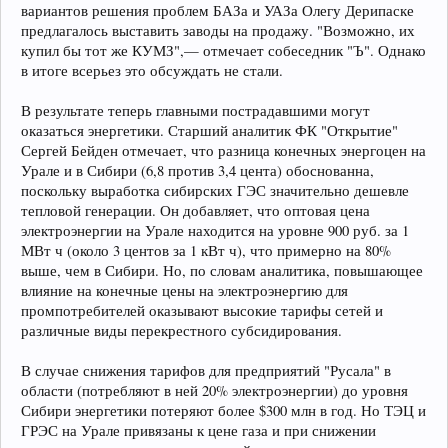
вариантов решения проблем БАЗа и УАЗа Олегу Дерипаске
предлагалось выставить заводы на продажу. "Возможно, их
купил бы тот же КУМЗ",— отмечает собеседник "Ъ". Однако
в итоге всерьез это обсуждать не стали.
В результате теперь главными пострадавшими могут
оказаться энергетики. Старший аналитик ФК "Открытие"
Сергей Бейден отмечает, что разница конечных энергоцен на
Урале и в Сибири (6,8 против 3,4 цента) обоснованна,
поскольку выработка сибирских ГЭС значительно дешевле
тепловой генерации. Он добавляет, что оптовая цена
электроэнергии на Урале находится на уровне 900 руб. за 1
МВт ч (около 3 центов за 1 кВт ч), что примерно на 80%
выше, чем в Сибири. Но, по словам аналитика, повышающее
влияние на конечные цены на электроэнергию для
промпотребителей оказывают высокие тарифы сетей и
различные виды перекрестного субсидирования.
В случае снижения тарифов для предприятий "Русала" в
области (потребляют в ней 20% электроэнергии) до уровня
Сибири энергетики потеряют более $300 млн в год. Но ТЭЦ и
ГРЭС на Урале привязаны к цене газа и при снижении