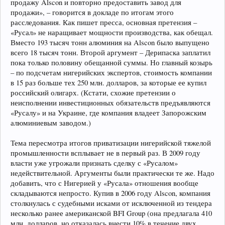
продажу Alscon и повторно предоставить завод для
продажи», – говорится в докладе по итогам этого
расследования. Как пишет пресса, основная претензия –
«Русал» не наращивает мощности производства, как обещал.
Вместо 193 тысяч тонн алюминия на Alscon было выпущено
всего 18 тысяч тонн. Второй аргумент – Дерипаска заплатил
пока только половину обещанной суммы. Но главный козырь
– по подсчетам нигерийских экспертов, стоимость компании
в 15 раз больше тех 250 млн. долларов, за которые ее купил
российский олигарх. (Кстати, схожие претензии о
неисполнении инвестиционных обязательств предъявляются
«Русалу» и на Украине, где компания владеет Запорожским
алюминиевым заводом.)
Тема пересмотра итогов приватизации нигерийской тяжелой
промышленности всплывает не в первый раз. В 2009 году
власти уже угрожали признать сделку с «Русалом»
недействительной. Аргументы были практически те же. Надо
добавить, что с Нигерией у «Русала» отношения вообще
складываются непросто. Купив в 2006 году Alscon, компания
столкнулась с судебными исками от исключенной из тендера
несколько ранее американской BFI Group (она предлагала 410
млн. долларов, но отказалась внести 10% в течение двух