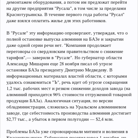
демонтажем оборудования, а потом им предложат перейти
на другие предприятия "Русала", в том числе за пределами
Краснотурьинска. В течение первого года работы "Русал"
даже взялся оплатить жилье для этих работников.
В "Русале" эту информацию опровергают, утверждая, что о
полной остановке выпуска алюминия на БАЗе и закрытии
даже одной серии речи нет. "Компания продолжает
переговоры со свердловским правительством о снижение
тарифов",— заверили в "Русале". Но губернатор области
Александр Мишарин еще 28 ноября писал об угрозе
остановки БАЗа президенту Дмитрию Медведеву. В
информационных материалах властей области, с которыми
удалось ознакомиться "Ъ", речь идет об угрозе сокращения
1,2 тыс. рабочих мест и резком снижении доходов завода (на
алюминий приходится 96% стоимости отгруженной товарной
продукции БАЗа). Аналогичная ситуация, по версии
обладминистрации, сложилась на Уральском алюминиевом
заводе, где себестоимость производства алюминия достигает
$2,77 тыс., а убыток в первом полугодии — $2,4 млн.
Проблемы БАЗа уже спровоцировали митинги и волнения в
Краснотурьинске. Губернатор посетил город 1 декабря, но