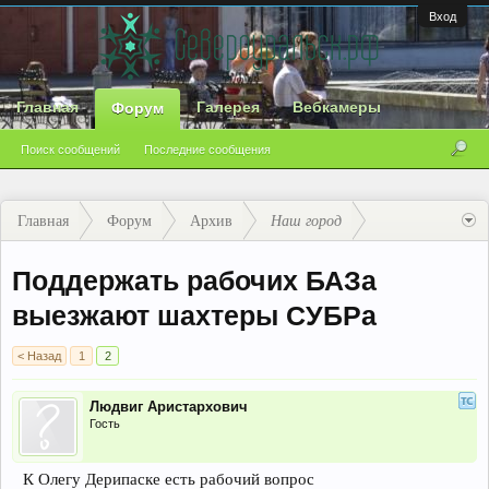
Вход
Главная
Галерея
Вебкамеры
Форум
Поиск сообщений
Последние сообщения
Главная
Форум
Архив
Наш город
Поддержать рабочих БАЗа
выезжают шахтеры СУБРа
< Назад
1
2
Людвиг Аристархович
Гость
К Олегу Дерипаске есть рабочий вопрос