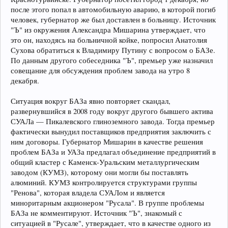
после этого попал в автомобильную аварию, в которой погиб
человек, губернатор же был доставлен в больницу. Источник
"Ъ" из окружения Александра Мишарина утверждает, что
это он, находясь на больничной койке, попросил Анатолия
Сухова обратиться к Владимиру Путину с вопросом о БАЗе.
По данным другого собеседника "Ъ", премьер уже назначил
совещание для обсуждения проблем завода на утро 8
декабря.
Ситуация вокруг БАЗа явно повторяет скандал,
развернувшийся в 2008 году вокруг другого бывшего актива
СУАЛа — Пикалевского глиноземного завода. Тогда премьер
фактически вынудил поставщиков предприятия заключить с
ним договоры. Губернатор Мишарин в качестве решения
проблем БАЗа и УАЗа предлагал объединение предприятий в
общий кластер с Каменск-Уральским металлургическим
заводом (КУМЗ), которому они могли бы поставлять
алюминий. КУМЗ контролируется структурами группы
"Ренова", которая владела СУАЛом и является
миноритарным акционером "Русала". В группе проблемы
БАЗа не комментируют. Источник "Ъ", знакомый с
ситуацией в "Русале", утверждает, что в качестве одного из