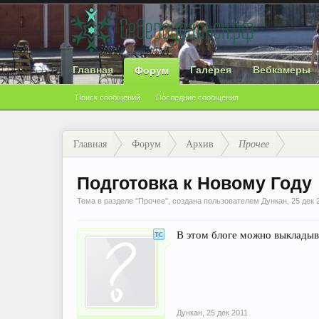
Главная
Галерея
Вебкамеры
Форум
Поиск сообщений
Последние сообщения
Главная
Форум
Архив
Прочее
Подготовка к Новому Году
Тема в разделе "
Прочее
", создана пользователем
Дункан
,
25 дек 
В этом блоге можно выкладыв
Дункан
,
25 дек 2011