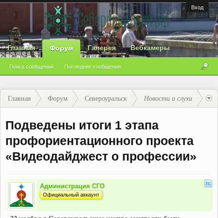
Вход
Главная
Галерея
Вебкамеры
Форум
Поиск сообщений
Последние сообщения
Главная
Форум
Североуральск
Новости и слухи
Подведены итоги 1 этапа
профориентационного проекта
«Видеодайджест о профессии»
Администрация СГО
Официальный аккаунт