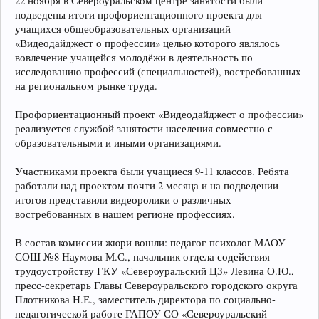
22 ноября в Североуральском центре занятости были
подведены итоги профориентационного проекта для
учащихся общеобразовательных организаций
«Видеодайджест о профессии» целью которого являлось
вовлечение учащейся молодёжи в деятельность по
исследованию профессий (специальностей), востребованных
на региональном рынке труда.
Профориентационный проект «Видеодайджест о профессии»
реализуется службой занятости населения совместно с
образовательными и иными организациями.
Участниками проекта были учащиеся 9-11 классов. Ребята
работали над проектом почти 2 месяца и на подведении
итогов представили видеоролики о различных
востребованных в нашем регионе профессиях.
В состав комиссии жюри вошли: педагог-психолог МАОУ
СОШ №8 Наумова М.С., начальник отдела содействия
трудоустройству ГКУ «Североуральский ЦЗ» Левина О.Ю.,
пресс-секретарь Главы Североуральского городского округа
Плотникова Н.Е., заместитель директора по социально-
педагогической работе ГАПОУ СО «Североуральский