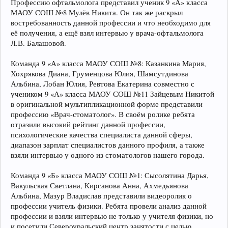
Профессию офтальмолога представил ученик 9 «А» класса
МАОУ СОШ №8 Мулёв Никита. Он так же раскрыл
востребованность данной профессии и что необходимо для
её получения, а ещё взял интервью у врача-офтальмолога
Л.В. Балашовой.
Команда 9 «А» класса МАОУ СОШ №8: Казанкина Мария,
Хохрякова Диана, Груменцова Юлия, Шамсутдинова
Альбина, Лобан Юлия, Ревтова Екатерина совместно с
учеником 9 «А» класса МАОУ СОШ №11 Зайцевым Никитой
в оригинальной мультипликационной форме представили
профессию «Врач-стоматолог». В своём ролике ребята
отразили высокий рейтинг данной профессии,
психологические качества специалиста данной сферы,
диапазон зарплат специалистов данного профиля, а также
взяли интервью у одного из стоматологов нашего города.
Команда 9 «Б» класса МАОУ СОШ №1: Сысолятина Дарья,
Вакульская Светлана, Кирсанова Анна, Ахмедьянова
Альбина, Мазур Владислав представили видеоролик о
профессии учитель физики. Ребята провели анализ данной
профессии и взяли интервью не только у учителя физики, но
и посетили Североуральский центр занятости с целью