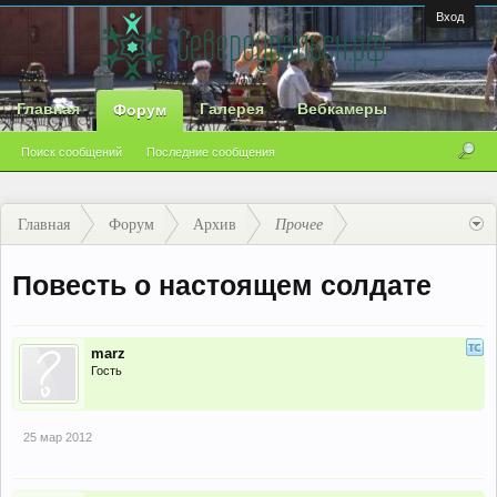
Вход
Главная
Галерея
Вебкамеры
Форум
Поиск сообщений
Последние сообщения
Главная
Форум
Архив
Прочее
Повесть о настоящем солдате
marz
Гость
25 мар 2012