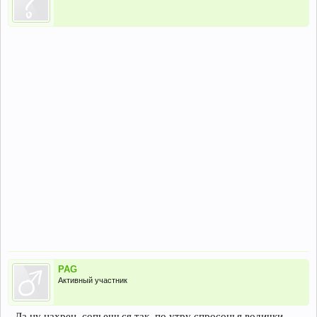
PAG
Активный участник
Да ну нахрен, сопьешься так, по утру спросонья водички