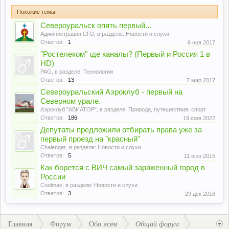
Похожие темы
Североуральск опять первый...
Администрация СГО
, в разделе:
Новости и слухи
Ответов:
1
6 ноя 2017
"Ростелеком" где каналы? (Первый и Россия 1 в
HD)
PAG
, в разделе:
Технологии
Ответов:
13
7 мар 2017
Североуральский Аэроклуб - первый на
Северном урале.
Аэроклуб "АВИАТОР"
, в разделе:
Природа, путешествия, спорт
Ответов:
186
19 фев 2022
Депутаты предложили отбирать права уже за
первый проезд на "красный"
Chalenger
, в разделе:
Новости и слухи
Ответов:
5
11 июн 2015
Как борется с ВИЧ самый зараженный город в
России
Coolmax
, в разделе:
Новости и слухи
Ответов:
3
29 дек 2016
Главная
Форум
Обо всём
Общий форум