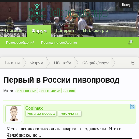
Вход
Главная
Галерея
Вебкамеры
Форум
Поиск сообщений
Последние сообщения
Главная
Форум
Обо всём
Общий форум
Первый в России пивопровод
Метки:
инновации
нежданчик
пиво
Coolmax
Команда форума
Форумчанин
К сожалению только одина квартира подключена. И та в
Челябинске, но...