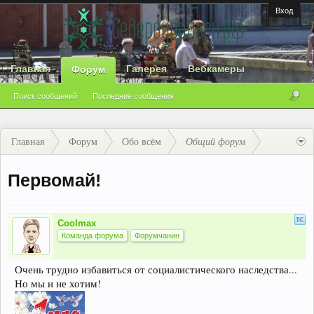
Вход
Главная
Галерея
Вебкамеры
Форум
Поиск сообщений
Последние сообщения
Главная
Форум
Обо всём
Общий форум
Первомай!
Coolmax
Команда форума
Форумчанин
Очень трудно избавиться от социалистического наследства...
Но мы и не хотим!