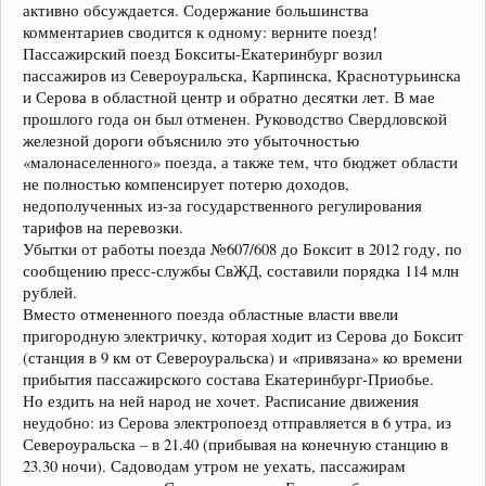
активно обсуждается. Содержание большинства
комментариев сводится к одному: верните поезд!
Пассажирский поезд Бокситы-Екатеринбург возил
пассажиров из Североуральска, Карпинска, Краснотурьинска
и Серова в областной центр и обратно десятки лет. В мае
прошлого года он был отменен. Руководство Свердловской
железной дороги объяснило это убыточностью
«малонаселенного» поезда, а также тем, что бюджет области
не полностью компенсирует потерю доходов,
недополученных из-за государственного регулирования
тарифов на перевозки.
Убытки от работы поезда №607/608 до Боксит в 2012 году, по
сообщению пресс-службы СвЖД, составили порядка 114 млн
рублей.
Вместо отмененного поезда областные власти ввели
пригородную электричку, которая ходит из Серова до Боксит
(станция в 9 км от Североуральска) и «привязана» ко времени
прибытия пассажирского состава Екатеринбург-Приобье.
Но ездить на ней народ не хочет. Расписание движения
неудобно: из Серова электропоезд отправляется в 6 утра, из
Североуральска – в 21.40 (прибывая на конечную станцию в
23.30 ночи). Садоводам утром не уехать, пассажирам