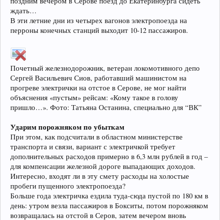
поздним вечером в Серове поезд до Екатеринбурга сидеть
ждать…
В эти летние дни из четырех вагонов электропоезда на
перроны конечных станций выходит 10-12 пассажиров.
Почетный железнодорожник, ветеран локомотивного депо
Сергей Васильевич Сиов, работавший машинистом на
прогреве электрички на отстое в Серове, не мог найти
объяснения «пустым» рейсам: «Кому такое в голову
пришло…». Фото: Татьяна Останина, специально для “ВК”
Ударим порожняком по убыткам
При этом, как подсчитали в областном министерстве
транспорта и связи, вариант с электричкой требует
дополнительных расходов примерно в 6,3 млн рублей в год –
для компенсации железной дороге выпадающих доходов.
Интересно, входят ли в эту смету расходы на холостые
пробеги пущенного электропоезда?
Больше года электричка ездила туда-сюда пустой по 180 км в
день: утром везла пассажиров в Бокситы, потом порожняком
возвращалась на отстой в Серов, затем вечером вновь