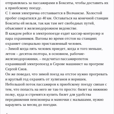
отправлялась за пассажирами в Бокситы, чтобы доставить их
к приобскому поезду.
С 1 июня электричка отстаивается в Волчанске. Холостой
пробег сократился до 40 км. Оставаться на конечной станции
Бокситы ей нельзя, так как там нет свободных путей,
объясняют в железнодорожном ведомстве.
В каждом рейсе в электропоезде ездит кассир-контролер и
пара охранников. Вагоны во время отстоя на станциях
охраняет специально приставленный человек.
– Зимой когда пять человек приедет, когда и того меньше,
летом – десяток-полтора, в основном, рабочие-
железнодорожники, – подсчитал пассажиропоток
охранявший электропоезд в Серове машинист на прогреве
Сергей Сиов.
Он же поведал, что зимой поезд на отстое нужно прогревать
и круглый год охранять от хулиганов и воришек.
Небольшой поток пассажиров к приобскому поезду связан с
тем, что попасть на него не так-то просто: билет на нижнюю
полку, куда и стремятся купить билет для удобства
передвижения пенсионеры и мамочки с малышами, нужно
караулить за месяц до поездки.