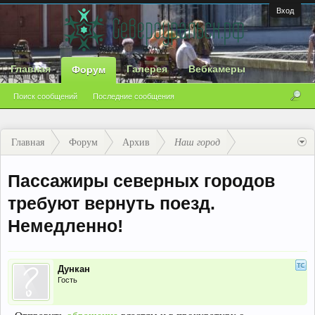
Вход
Главная
Галерея
Вебкамеры
Форум
Поиск сообщений
Последние сообщения
Главная
Форум
Архив
Наш город
Пассажиры северных городов
требуют вернуть поезд.
Немедленно!
Дункан
Гость