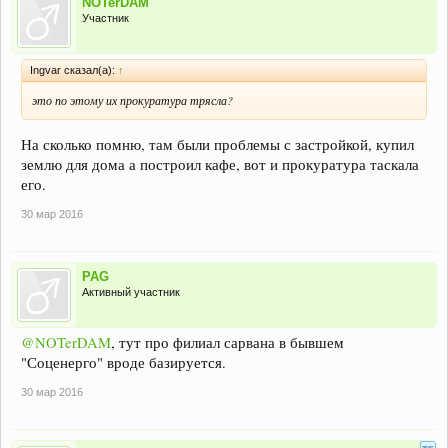
NOTerDAM
Участник
Ingvar сказал(а):
↑
это по этому их прокуратура трясла?
На сколько помню, там были проблемы с застройкой, купил
землю для дома а построил кафе, вот и прокуратура таскала
его.
30 мар 2016
PAG
Активный участник
@NOTerDAM
, тут про филиал сарвана в бывшем
"Соценерго" вроде базируется.
30 мар 2016