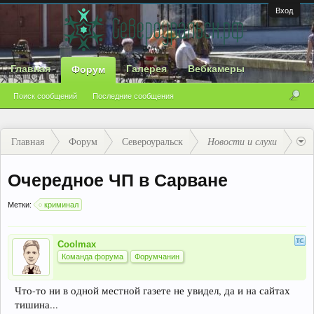
Вход
Главная
Галерея
Вебкамеры
Форум
Поиск сообщений
Последние сообщения
Главная
Форум
Североуральск
Новости и слухи
Очередное ЧП в Сарване
Метки:
криминал
Coolmax
Команда форума
Форумчанин
Что-то ни в одной местной газете не увидел, да и на сайтах
тишина...