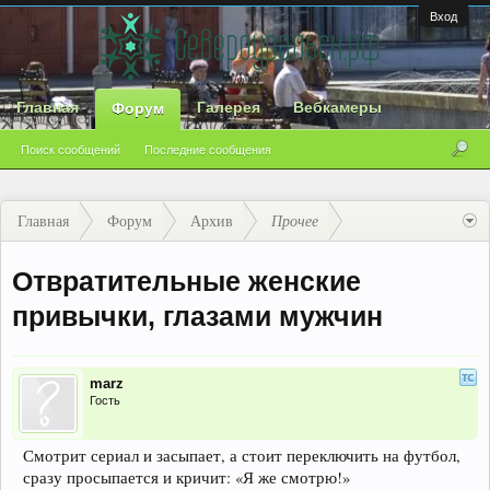
Вход
Главная
Галерея
Вебкамеры
Форум
Поиск сообщений
Последние сообщения
Главная
Форум
Архив
Прочее
Отвратительные женские
привычки, глазами мужчин
marz
Гость
Смотрит сериал и засыпает, а стоит переключить на футбол,
сразу просыпается и кричит: «Я же смотрю!»