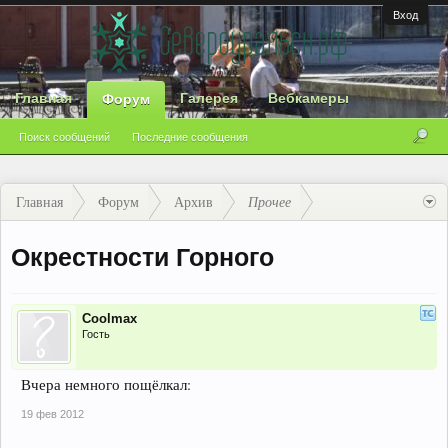
Вход
Главная
Галерея
Вебкамеры
Форум
Поиск сообщений
Последние сообщения
Главная
Форум
Архив
Прочее
Окрестности Горного
Coolmax
Гость
Вчера немного пощёлкал:
19 фев 2012