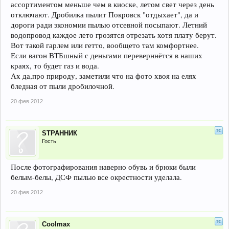
ассортиментом меньше чем в киоске, летом свет через день
отключают. Дробилка пылит Покровск "отдыхает", да и
дороги ради экономии пылью отсевной посыпают. Летний
водопровод каждое лето грозятся отрезать хотя плату берут.
Вот такой гарлем или гетто, вообщето там комфортнее.
Если вагон ВТБшный с деньгами переверннётся в наших
краях, то будет газ и вода.
Ах да,про природу, заметили что на фото хвоя на елях
бледная от пыли дробилочной.
20 фев 2012
SТРАННИК
Гость
После фотографирования наверно обувь и брюки были
белым-белы, ДСФ пылью все окрестности уделала.
20 фев 2012
Coolmax