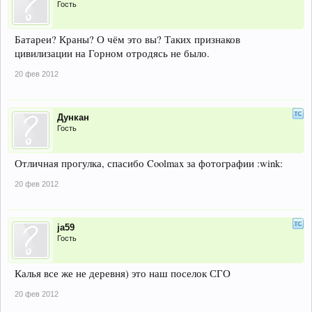
Гость
Батареи? Краны? О чём это вы? Таких признаков
цивилизации на Горном отродясь не было.
20 фев 2012
Дункан
Гость
Отличная прогулка, спасибо Coolmax за фотографии :wink:
20 фев 2012
ja59
Гость
Калья все же не деревня) это наш поселок СГО
20 фев 2012