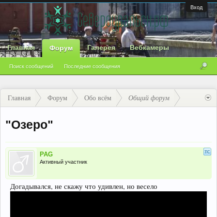
Вход
Главная
Галерея
Вебкамеры
Форум
Поиск сообщений
Последние сообщения
Главная
Форум
Обо всём
Общий форум
"Озеро"
PAG
Активный участник
Догадывался, не скажу что удивлен, но весело