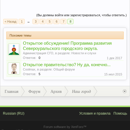
(Вы должны войти или зарегистрироваться, чтобы ответить.)
< Назад
1
←
3
4
5
6
7
8
Похожие темы
Открытое обсуждение! Программа развития
Североуральского городского округа.
Администрация СГО
, в разделе:
Новости и слухи
Ответов:
0
1 дек 2017
Открытое правительство? Ну да, конечно...
Coolmax
, в разделе:
Общий форум
Ответов:
5
15 июл 2015
Главная
Форум
Архив
Наш город
Russian (RU)
Условия и правила
Помощь
Forum software by XenForo™