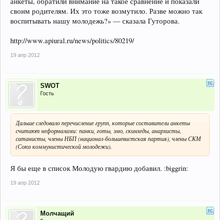
анкеты, обратили внимание на такое сравнение и показали
своим родителям. Их это тоже возмутило. Разве можно так
воспитывать нашу молодежь?» — сказала Гуторова.
http://www.apiural.ru/news/politics/80219/
19 апр 2012
SWOT
Гость
Дальше следовало перечисление групп, которые составители анкеты
считают неформалами: панки, готы, эмо, скинхеды, анархисты,
сатанисты, члены НБП (национал-большевистская партия), члены СКМ
(Союз коммунистической молодежи).
Я бы еще в список Молодую гвардию добавил. :biggrin:
19 апр 2012
Молчащий