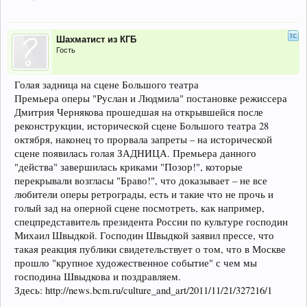
Шахматист из КГБ
Гость
Голая задница на сцене Большого театра
Премьера оперы "Руслан и Людмила" постановке режиссера
Дмитрия Чернякова прошедшая на открывшейся после
реконструкции, исторической сцене Большого театра 28
октября, наконец то прорвала запреты – на исторической
сцене появилась голая ЗАДНИЦА. Премьера данного
"действа" завершилась криками "Позор!", которые
перекрывали возгласы "Браво!", что доказывает – не все
любители оперы ретрограды, есть и такие что не прочь и
голый зад на оперной сцене посмотреть, как например,
спецпредставитель президента России по культуре господин
Михаил Швыдкой. Господин Швыдкой заявил прессе, что
такая реакция публики свидетельствует о том, что в Москве
прошло "крупное художественное событие" с чем мы
господина Швыдкова и поздравляем.
Здесь: http://news.bcm.ru/culture_and_art/2011/11/21/327216/1