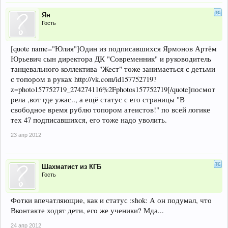
Ян
Гость
[quote name="Юлия"]Один из подписавшихся Ярмонов Артём
Юрьевич сын директора ДК "Современник" и руководитель
танцевального коллектива "Жест" тоже занимаеться с детьми
с топором в руках http://vk.com/id157752719?
z=photo157752719_274274116%2Fphotos157752719[/quote]посмот
рела ,вот где ужас.., а ещё статус с его страницы "В
свободное время рублю топором атеистов!" по всей логике
тех 47 подписавшихся, его тоже надо уволить.
23 апр 2012
Шахматист из КГБ
Гость
Фотки впечатляющие, как и статус :shok: А он подумал, что
Вконтакте ходят дети, его же ученики? Мда...
24 апр 2012