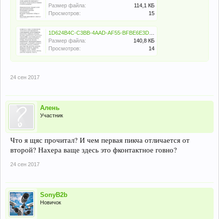
Размер файла:
114,1 КБ
Просмотров:
15
1D624B4C-C3BB-4AAD-AF55-BFBE6E3D262C.png
Размер файла:
140,8 КБ
Просмотров:
14
24 сен 2017
Алень
Участник
Что я щяс прочитал? И чем первая пикча отличается от
второй? Нахера ваще здесь это фконтактное говно?
24 сен 2017
SonyB2b
Новичок