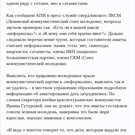
одном ряду с готами, эмо и сатанистами.
Как сообщили АПИ в пресс-службе свердловского ЛКСМ
(Ленинский коммунистический союз молодежи), вопросы
звучали примерно так: «Есть ли в вашей школе
«неформалы»?» и «К кому они себя причисляют?». Дальше
следовало перечисление групп, которые составители анкеты
считают неформалами: панки, готы, эмо, скинхеды,
анархисты, сатанисты, члены НБП (национал-
большевистская партия), члены СКМ (Союз
коммунистической молодежи).
Выяснить, кто приравнял молодежное крыло
коммунистической партии к «неформалам», выяснить так и
не удалось – в местном управлении образования подробную
информацию об анкетировании дать затруднились. По
словам секретаря ячейки краснотурьинских коммунистов
Ирины Гуторовой, она не думает, что эти анкеты составляла
совсем зеленая молодежь, наверняка это были люди
взрослые, хорошо знакомые с комсомолом.
«И ведь о многом говорит то, что дети, которым выдали эти