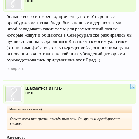
Гость
больше всего интересно, причём тут эти Утырочные
оренбуржские казаки?надо быть полными дереволазами
,чтоб закидывать такие темы для размышлений людям
которые живут и общаются в Североуральске.разбирались бы
лучше со своим выдающимся Казачьим гомосексуализмом
(это не гомофобство, это утверждение!сделанное походу на
основании точно таких же твёрдых убеждений ,которыми
руководствовались придумавшие этот Бред !)
20 апр 2012
Шахматист из КГБ
Гость
Молчащий сказал(а):
больше всего интересно, причём тут эти Утырочные оренбуржские
казаки?
Анекдот: