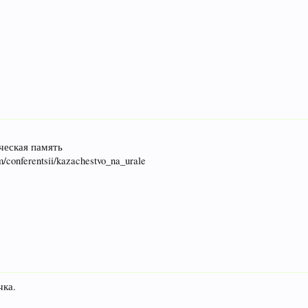
ческая память
am/conferentsii/kazachestvo_na_urale
чка.