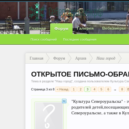
Главная
Галерея
Вебкамеры
Форум
Поиск сообщений
Последние сообщения
Главная
Форум
Архив
Наш город
ОТКРЫТОЕ ПИСЬМО-ОБРАЩ
Тема в разделе "
Наш город
", создана пользователем
Культура Се
Страница 3 из 8
< Назад
1
2
3
4
5
6
→
8
В
"Культура Североуральска" - э
родителей детей,посещающих 
Североуральске, а также в Кул