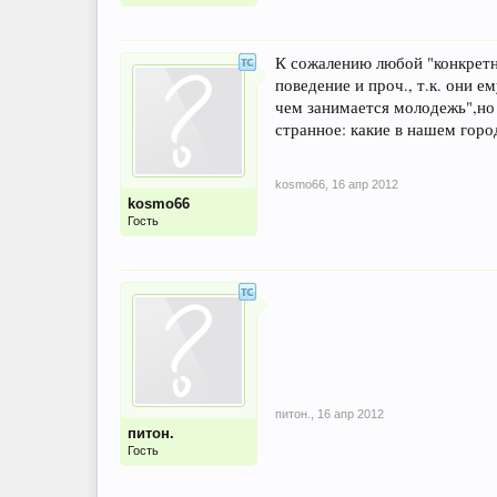
К сожалению любой "конкретны
поведение и проч., т.к. они 
чем занимается молодежь",но 
странное: какие в нашем горо
kosmo66
,
16 апр 2012
kosmo66
Гость
питон.
,
16 апр 2012
питон.
Гость