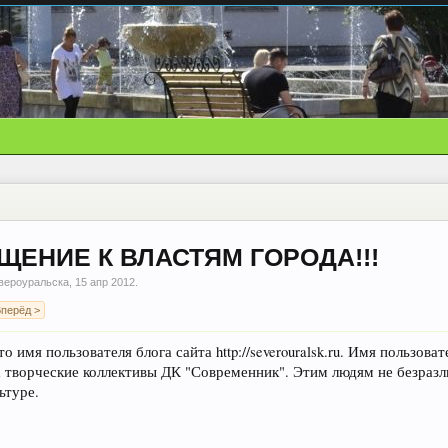
ЕНИЕ К ВЛАСТЯМ ГОРОДА!!!
вероуральска
,
15 апр 2012
.
перёд >
то имя пользователя блога сайта http://severouralsk.ru. Имя пользо
творческие коллективы ДК "Современник". Этим людям не безразл
ьтуре.