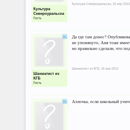
Культура Североуральска
,
16 апр 2012
Культура
Североуральска
Гость
Да где там донос? Опубликова
не упомянуто, Аня тоже имеет
но правильно сделали, что по
Шахматист из КГБ
,
16 апр 2012
Шахматист из
КГБ
Гость
Аллочка, если школьный учите