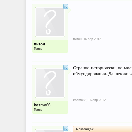
питон
,
16 апр 2012
питон
Гость
Странно-исторически, по-моем
обмундировании. Да, век живи-
kosmo66
,
16 апр 2012
kosmo66
Гость
А сказал(а):