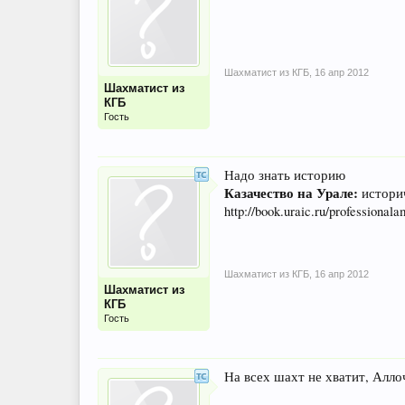
Шахматист из КГБ
,
16 апр 2012
Шахматист из
КГБ
Гость
Надо знать историю
Казачество на Урале:
истори
http://book.uraic.ru/professional
Шахматист из КГБ
,
16 апр 2012
Шахматист из
КГБ
Гость
На всех шахт не хватит, Алло