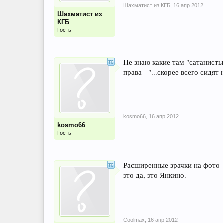
Шахматист из КГБ
,
16 апр 2012
Шахматист из
КГБ
Гость
Не знаю какие там "сатанисты
права - "...скорее всего сидят 
kosmo66
,
16 апр 2012
kosmo66
Гость
Расширенные зрачки на фото -
это да, это Янкино.
Coolmax
,
16 апр 2012