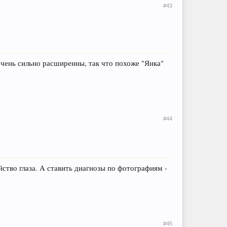
#43
очень сильно расширенны, так что похоже "Янка"
#44
ство глаза. А ставить диагнозы по фотографиям -
#45