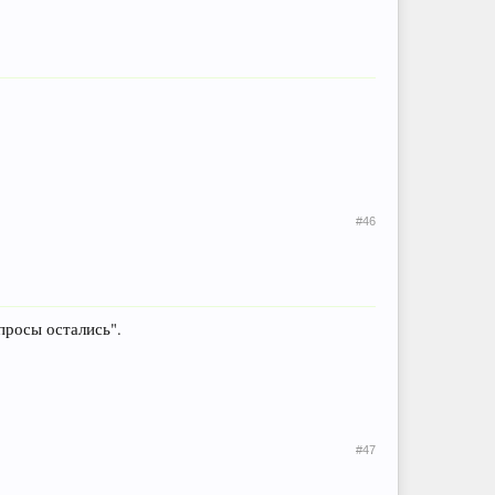
#46
просы остались".
#47