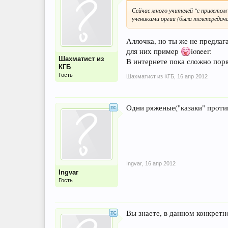
Сейчас много учителей "с приветом
учениками оргии (была телепередач
Аллочка, но ты же не предлаг
для них пример
ioneer:
Шахматист из
В интернете пока сложно пор
КГБ
Гость
Шахматист из КГБ
,
16 апр 2012
Одни ряженые("казаки" против
Ingvar
,
16 апр 2012
Ingvar
Гость
Вы знаете, в данном конкретн