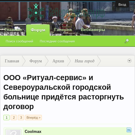
Вход
Главная
Галерея
Вебкамеры
Форум
Поиск сообщений
Последние сообщения
Главная
Форум
Архив
Наш город
ООО «Ритуал-сервис» и
Североуральской городской
больнице придётся расторгнуть
договор
1
2
3
Вперёд >
Coolmax