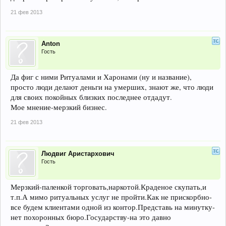
21 фев 2013
Anton
Гость
Да фиг с ними Ритуалами и Харонами (ну и название),
просто люди делают деньги на умерших, знают же, что люди
для своих покойных близких последнее отдадут.
Мое мнение-мерзкий бизнес.
21 фев 2013
Людвиг Аристархович
Гость
Мерзкий-паленкой торговать,наркотой.Краденое скупать,и
т.п.А мимо ритуальных услуг не пройти.Как не прискорбно-
все будем клиентами одной из контор.Представь на минутку-
нет похоронных бюро.Государству-на это давно