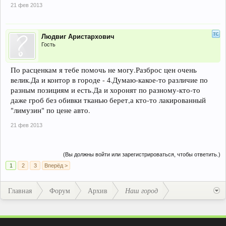
21 фев 2013
Людвиг Аристархович
Гость
По расценкам я тебе помочь не могу.Разброс цен очень
велик.Да и контор в городе - 4.Думаю-какое-то различие по
разным позициям и есть.Да и хоронят по разному-кто-то
даже гроб без обивки тканью берет,а кто-то лакированный
"лимузин" по цене авто.
21 фев 2013
(Вы должны войти или зарегистрироваться, чтобы ответить.)
1
2
3
Вперёд >
Главная
Форум
Архив
Наш город