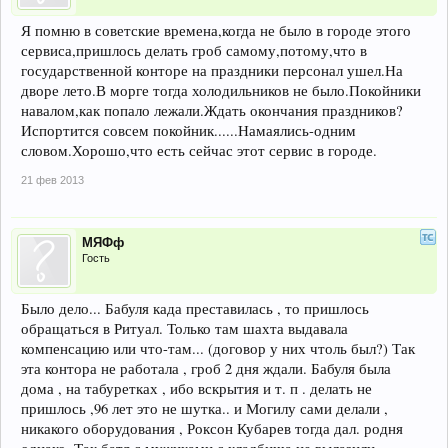
Я помню в советские времена,когда не было в городе этого
сервиса,пришлось делать гроб самому,потому,что в
государственной конторе на праздники персонал ушел.На
дворе лето.В морге тогда холодильников не было.Покойники
навалом,как попало лежали.Ждать окончания праздников?
Испортится совсем покойник......Намаялись-одним
словом.Хорошо,что есть сейчас этот сервис в городе.
21 фев 2013
МЯФф
Гость
Было дело... Бабуля када преставилась , то пришлось
обращаться в Ритуал. Только там шахта выдавала
компенсацию или что-там... (договор у них чтоль был?) Так
эта контора не работала , гроб 2 дня ждали. Бабуля была
дома , на табуретках , ибо вскрытия и т. п . делать не
пришлось ,96 лет это не шутка.. и Могилу сами делали ,
никакого оборудования , Роксон Кубарев тогда дал. родня