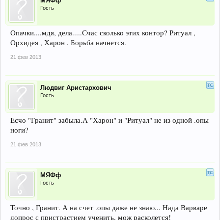
МЯФф
Гость
Опачки....мдя, дела.....Счас сколько этих контор? Ритуал ,
Орхидея , Харон . Борьба начнется.
21 фев 2013
Людвиг Аристархович
Гость
Есчо "Гранит" забыла.А "Харон" и "Ритуал" не из одной .опы
ноги?
21 фев 2013
МЯФф
Гость
Точно , Гранит. А на счет .опы даже не знаю... Нада Варваре
допрос с пристрастием ученить, мож расколется!