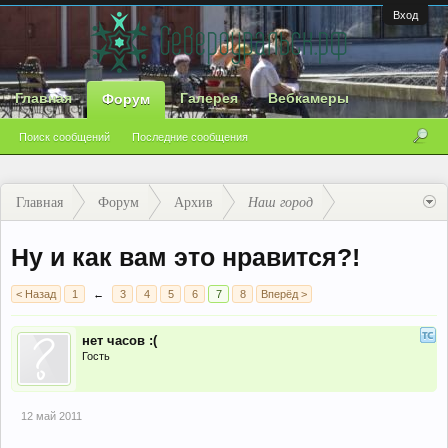
Вход
Главная
Галерея
Вебкамеры
Форум
Поиск сообщений
Последние сообщения
Главная
Форум
Архив
Наш город
Ну и как вам это нравится?!
< Назад
1
←
3
4
5
6
7
8
Вперёд >
нет часов :(
Гость
12 май 2011