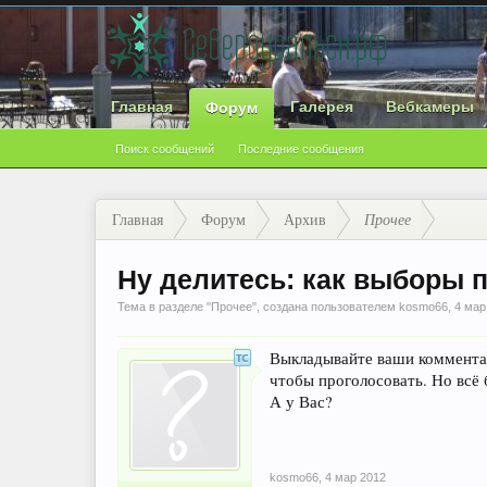
Главная
Галерея
Вебкамеры
Форум
Поиск сообщений
Последние сообщения
Главная
Форум
Архив
Прочее
Ну делитесь: как выборы п
Тема в разделе "
Прочее
", создана пользователем
kosmo66
,
4 мар
Выкладывайте ваши комментари
чтобы проголосовать. Но всё 
А у Вас?
kosmo66
,
4 мар 2012