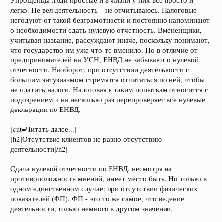
Упрощенцы люди простые и в жизни у них все просто и
легко. Не вел деятельность – не отчитываюсь. Налоговые
негодуют от такой безграмотности и постоянно напоминают
о необходимости сдать нулевую отчетность. Вмененщики,
учитывая название, рассуждают иначе, поскольку понимают,
что государство им уже что-то вменило. Но в отличие от
предпринимателей на УСН, ЕНВД не забывают о нулевой
отчетности. Наоборот, при отсутствии деятельности с
большим энтузиазмом стремятся отчитаться по ней, чтобы
не платить налоги. Налоговая к таким попыткам относится с
подозрением и на несколько раз перепроверяет все нулевые
декларации по ЕНВД.
[cut=Читать далее...]
[h2]Отсутствие клиентов не равно отсутствию
деятельности[/h2]
Сдача нулевой отчетности по ЕНВД, несмотря на
противоположность мнений, имеет место быть. Но только в
одном единственном случае: при отсутствии физических
показателей (ФП). ФП - это то же самое, что ведение
деятельности, только немного в другом значении.