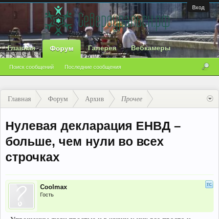
Вход
Главная
Галерея
Вебкамеры
Форум
Поиск сообщений
Последние сообщения
Главная
Форум
Архив
Прочее
Нулевая декларация ЕНВД –
больше, чем нули во всех
строчках
Coolmax
Гость