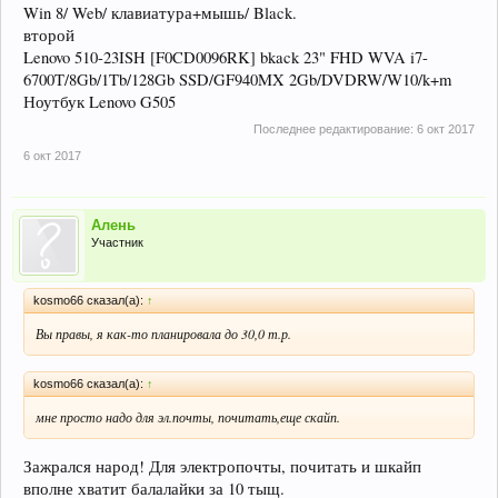
Win 8/ Web/ клавиатура+мышь/ Black.
второй
Lenovo 510-23ISH [F0CD0096RK] bkack 23" FHD WVA i7-
6700T/8Gb/1Tb/128Gb SSD/GF940MX 2Gb/DVDRW/W10/k+m
Ноутбук Lenovo G505
Последнее редактирование:
6 окт 2017
6 окт 2017
Алень
Участник
kosmo66 сказал(а):
↑
Вы правы, я как-то планировала до 30,0 т.р.
kosmo66 сказал(а):
↑
мне просто надо для эл.почты, почитать,еще скайп.
Зажрался народ! Для электропочты, почитать и шкайп
вполне хватит балалайки за 10 тыщ.