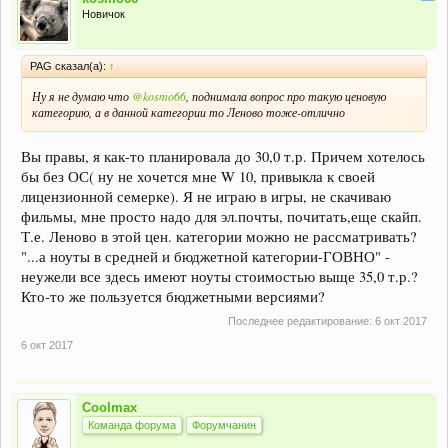
Новичок
PAG сказал(а):
↑
Ну я не думаю что
@kosmo66
, поднимала вопрос про такую ценовую
категорию, а в данной категории то Леново тоже-отлично
Вы правы, я как-то планировала до 30,0 т.р. Причем хотелось
бы без ОС( ну не хочется мне W 10, привыкла к своей
лицензионной семерке). Я не играю в игры, не скачиваю
фильмы, мне просто надо для эл.почты, почитать,еще скайп.
Т.е. Леново в этой цен. категории можно не рассматривать?
"...а ноуты в средней и бюджетной категории-ГОВНО" -
неужели все здесь имеют ноуты стоимостью выще 35,0 т.р.?
Кто-то же пользуется бюджетными версиями?
Последнее редактирование:
6 окт 2017
6 окт 2017
Coolmax
Команда форума
Форумчанин