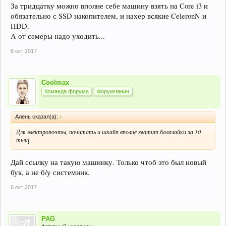
За тридцатку можно вполне себе машину взять на Core i3 и
обязательно с SSD накопителем, и нахер всякие CeleronN и
HDD.
А от семеры надо уходить...
6 окт 2017
Coolmax
Команда форума
Форумчанин
Алень сказал(а):
↑
Для электропочты, почитать и шкайп вполне хватит балалайки за 10
тыщ
Дай ссылку на такую машинку. Только чтоб это был новый
бук, а не б/у системник.
6 окт 2017
PAG