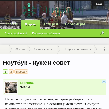
Вход
Главная
Галерея
Вебкамеры
Форум
Поиск сообщений
Последние сообщения
...
Форум
Североуральск
Вопросы и ответы
Ноутбук - нужен совет
1
2
Вперёд >
kosmo66
Новичок
На этом форуме много людей, которые разбираются в
компьютерной технике. На сегодня у меня ноут. "Самсунг".
К сожалению, все когда-то приходит в негодность, так и мой