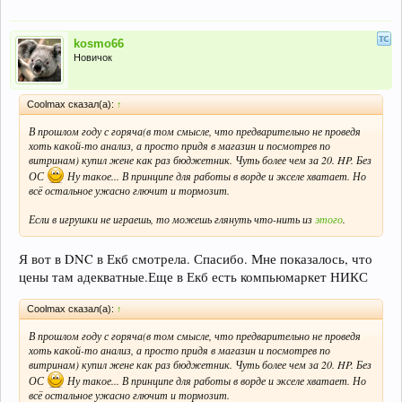
kosmo66
Новичок
Coolmax сказал(а):
↑
В прошлом году с горяча(в том смысле, что предварительно не проведя
хоть какой-то анализ, а просто придя в магазин и посмотрев по
витринам) купил жене как раз бюджетник. Чуть более чем за 20. HP. Без
ОС
Ну такое... В принципе для работы в ворде и экселе хватает. Но
всё остальное ужасно глючит и тормозит.
Если в игрушки не играешь, то можешь глянуть что-нить из
этого
.
Я вот в DNC в Екб смотрела. Спасибо. Мне показалось, что
цены там адекватные.Еще в Екб есть компьюмаркет НИКС
Coolmax сказал(а):
↑
В прошлом году с горяча(в том смысле, что предварительно не проведя
хоть какой-то анализ, а просто придя в магазин и посмотрев по
витринам) купил жене как раз бюджетник. Чуть более чем за 20. HP. Без
ОС
Ну такое... В принципе для работы в ворде и экселе хватает. Но
всё остальное ужасно глючит и тормозит.