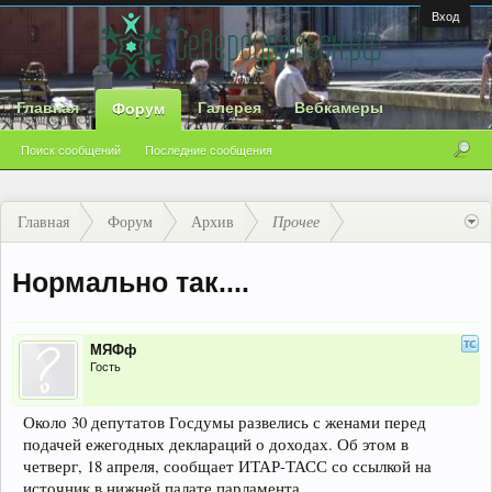
Вход
Главная
Галерея
Вебкамеры
Форум
Поиск сообщений
Последние сообщения
Главная
Форум
Архив
Прочее
Нормально так....
МЯФф
Гость
Около 30 депутатов Госдумы развелись с женами перед
подачей ежегодных деклараций о доходах. Об этом в
четверг, 18 апреля, сообщает ИТАР-ТАСС со ссылкой на
источник в нижней палате парламента.