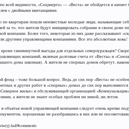
о всей видимости, «Соцэнерго» — «Веста» не обойдется и начнет б
блем с двойными квитанциями.
о по квартирам пошли неизвестные молодые люди, называющие себ
блей за то, что жители будут инициировать собрание в своем доме 
вой компании. Более того, некоторые из них даже рассказывают «ска
ли другими управляющими компаниями. Все это абсолютная ложь!
, кроме сиюминутной выгоды для отдельных североуральцев? Скоре
равляющих компаний, включая долговые счета от «Весты» и «Союза»
 вашего дома законная). А жители не спорных домов обретут, наконе
й фонд – тоже большой вопрос. Ведь до сих пор «Веста» не особе
нтных и других работ в «спорных» домах до сих пор выполняютс
«Северное жилье» и обслуживающей организацией «Коммунальщик»
янии, а жители не знают особых проблем ни зимой, ни летом.
 в объятья новой управляющей компании следует очень крепко поду
окументов, хорошенько не разобравшись в них или не посоветова
a-staryj-lad/#comments