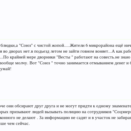
блюдки,а "Союз" с чистой жопой.....Жители 6 микрорайона ещё нич
 во дворах нет.в подьезд летом не зайти говном воняет...А как ра
....По крайней мере дворники "Весты " работают на совесть.не зна
вообще молчу. Вот "Союз " точно занимается отмыванием денег и б
думай!
оче они обсирают друг друга и не могут придти к одному знаменате
оторых призывают людей вызывать полицию на сотрудников "Соцэне
конного не делают . За информацию не садят и в участок не забира
чше чем сейчас.