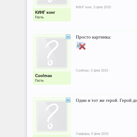
КИНГ конг
,
5 фев 2015
КИНГ конг
Гость
Просто картинка:
Coolmax
,
5 фев 2015
Coolmax
Гость
Один и тот же герой. Герой дн
Глафира
,
5 фев 2015