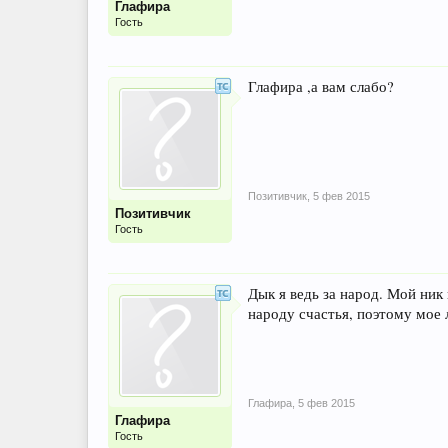
Глафира
Гость
Глафира ,а вам слабо?
Позитивчик
,
5 фев 2015
Позитивчик
Гость
Дык я ведь за народ. Мой ник
народу счастья, поэтому мое л
Глафира
,
5 фев 2015
Глафира
Гость