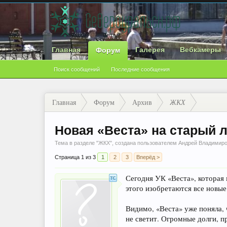
Главная
Галерея
Вебкамеры
Форум
Поиск сообщений
Последние сообщения
Главная
Форум
Архив
ЖКХ
Новая «Веста» на старый 
Тема в разделе "
ЖКХ
", создана пользователем
Андрей Владимир
Страница 1 из 3
1
2
3
Вперёд >
Сегодня УК «Веста», которая 
этого изобретаются все новы
Видимо, «Веста» уже поняла, 
не светит. Огромные долги, 