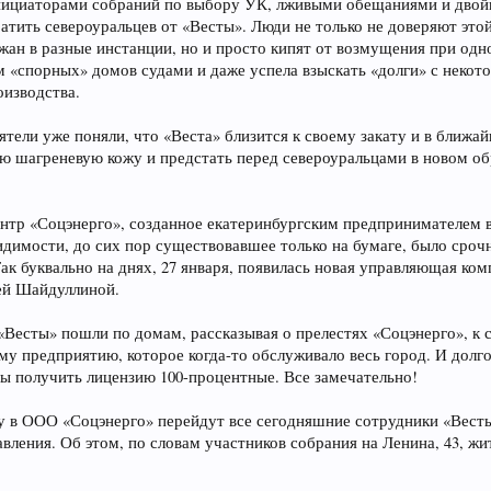
нициаторами собраний по выбору УК, лживыми обещаниями и двой
ратить североуральцев от «Весты». Люди не только не доверяют это
н в разные инстанции, но и просто кипят от возмущения при одно
м «спорных» домов судами и даже успела взыскать «долги» с некот
изводства.
ели уже поняли, что «Веста» близится к своему закату и в ближай
ю шагреневую кожу и предстать перед североуральцами в новом обр
нтр «Соцэнерго», созданное екатеринбургским предпринимателем в 
видимости, до сих пор существовавшее только на бумаге, было сро
к буквально на днях, 27 января, появилась новая управляющая ком
ей Шайдуллиной.
«Весты» пошли по домам, рассказывая о прелестях «Соцэнерго», к 
 предприятию, которое когда-то обслуживало весь город. И долго
сы получить лицензию 100-процентные. Все замечательно!
ту в ООО «Соцэнерго» перейдут все сегодняшние сотрудники «Весты
вления. Об этом, по словам участников собрания на Ленина, 43, ж