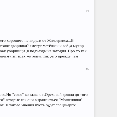
#4
его хорошего не видели от Жилсервиса...В
ботают дворники? сметут метёлкой и всё ,а мусор
ю как уборщицы ,в подъезды не заходил. Про то как
аламутит всех жителей. Так ,что прежде чем
#5
лю.Но "союз" во главе с г.Ореховой дошли до того
рго" которые как они выражаються "Мошенники".
ют. Я такого мнения пусть будет "соцэнерго"