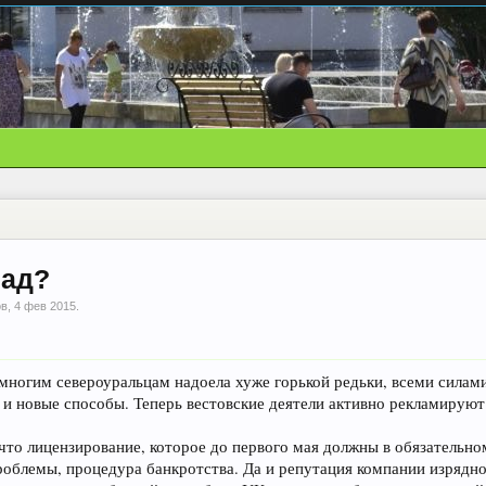
лад?
ов
,
4 фев 2015
.
многим североуральцам надоела хуже горькой редьки, всеми силами
е и новые способы. Теперь вестовские деятели активно рекламирую
что лицензирование, которое до первого мая должны в обязательн
проблемы, процедура банкротства. Да и репутация компании изряд