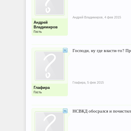
Андрей Владимиров
,
4 фев 2015
Андрей
Владимиров
Гость
Господи, ну где власти-то? П
Глафира
,
5 фев 2015
Глафира
Гость
НСВКД обосрался и почистил с