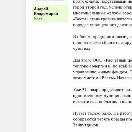
протоколами, подставными и
город второй год, успели отв
Андрей
многочисленные жалобы горожа
Владимиров
«Веста» стала грозить жителя
Гость
порядке упрощенного делопро
В общем, предприимчивые деят
пришло время сбросить стару
чувствах.
Для этого ООО «Расчетный це
тепловой энергии и, по всей 
управлению жилым фондом. Та
экономистом «Весты» Наталь
Уже 31 января представители 
одноименному муниципальному
исключительно благие, и шан
Пугает только одно. На рабо
собираются терять бразды пра
Зайнутдинов.