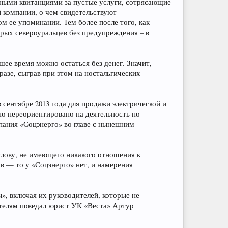
ными квитанциями за пустые услуги, сотрясающие
й компании, о чем свидетельствуют
м ее упоминании. Тем более после того, как
орых североуральцев без предупреждения – в
шее время можно остаться без денег. Значит,
азе, сыграв при этом на ностальгических
сентябре 2013 года для продажи электрической и
чно переориентировано на деятельность по
пания «Соцэнерго» во главе с нынешним
слову, не имеющего никакого отношения к
в — то у «Соцэнерго» нет, и намерения
», включая их руководителей, которые не
ителям поведал юрист УК «Веста» Артур