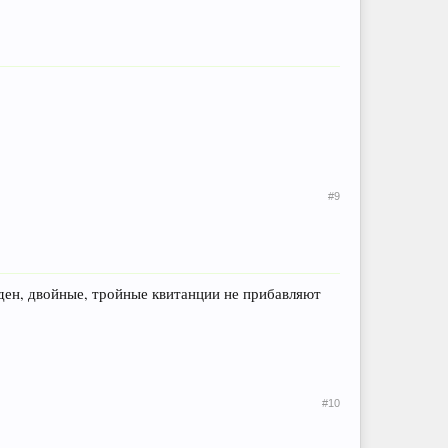
#9
иден, двойные, тройные квитанции не прибавляют
#10