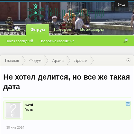
Вход
Главная
Галерея
Вебкамеры
Форум
Поиск сообщений
Последние сообщения
Главная
Форум
Архив
Прочее
Не хотел делится, но все же такая
дата
swot
Гость
30 янв 2014