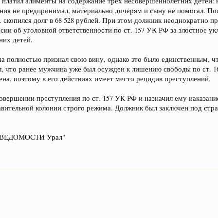
не платил алименты на содержание трех несовершеннолетних детей: 
ения не предпринимал, материально дочерям и сыну не помогал. П
Я. скопился долг в 68 528 рублей. При этом должник неоднократно 
ии об уголовной ответственности по ст. 157 УК РФ за злостное ук
них детей.
а полностью признал свою вину, однако это было единственным, ч
ел, что ранее мужчина уже был осужден к лишению свободы по ст. 
ена, поэтому в его действиях имеет место рецидив преступлений.
овершении преступления по ст. 157 УК РФ и назначил ему наказани
авительной колонии строго режима. Должник был заключен под стр
 "ВЕДОМОСТИ Урал"