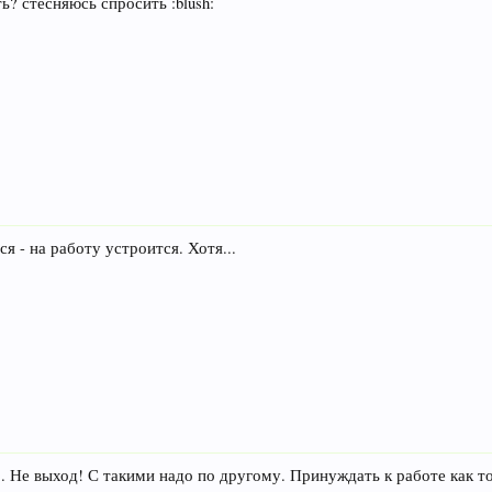
ь? стесняюсь спросить :blush:
я - на работу устроится. Хотя...
". Не выход! С такими надо по другому. Принуждать к работе как то