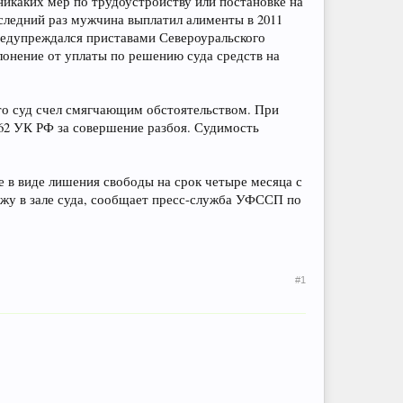
никаких мер по трудоустройству или постановке на
оследний раз мужчина выплатил алименты в 2011
предупреждался приставами Североуральского
лонение от уплаты по решению суда средств на
то суд счел смягчающим обстоятельством. При
162 УК РФ за совершение разбоя. Судимость
е в виде лишения свободы на срок четыре месяца с
ажу в зале суда, сообщает пресс-служба УФССП по
#1