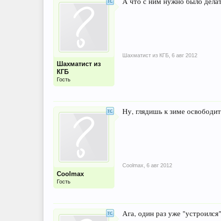
А что с ним нужно было делат
Шахматист из КГБ
,
6 авг 2012
Шахматист из
КГБ
Гость
Ну, глядишь к зиме освободитс
Coolmax
,
6 авг 2012
Coolmax
Гость
Ага, один раз уже "устроился