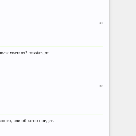
#7
псы хватало? :russian_ru:
#8
много, или обратно поедет.