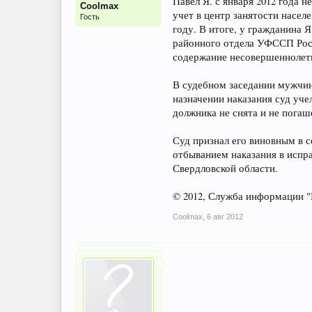
Павел Я. с января 2012 года 
Coolmax
учет в центр занятости насел
Гость
году. В итоге, у гражданина 
районного отдела УФССП Росс
содержание несовершеннолет
В судебном заседании мужчин
назначении наказания суд уч
должника не снята и не погаш
Суд признал его виновным в с
отбыванием наказания в испр
Свердловской области.
© 2012, Служба информации
Coolmax
,
6 авг 2012