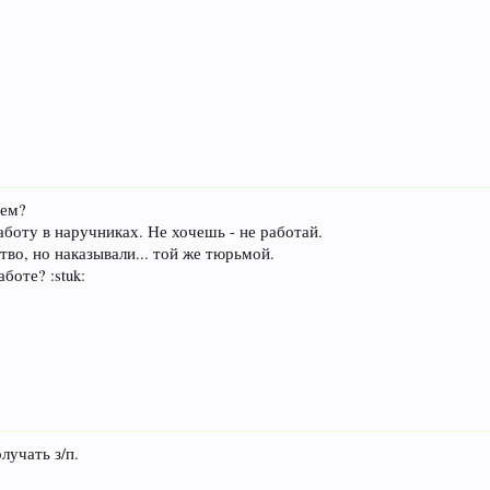
Чем?
аботу в наручниках. Не хочешь - не работай.
тво, но наказывали... той же тюрьмой.
боте? :stuk:
лучать з/п.