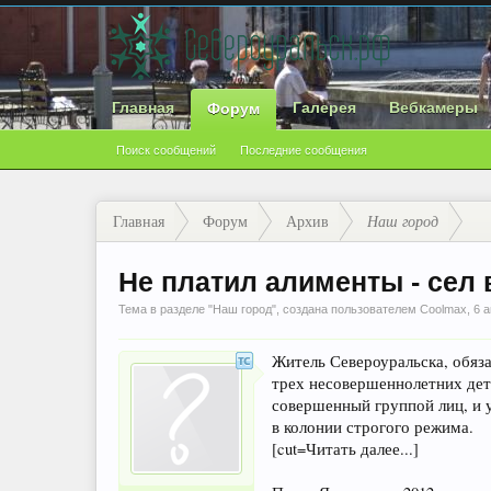
Главная
Галерея
Вебкамеры
Форум
Поиск сообщений
Последние сообщения
Главная
Форум
Архив
Наш город
Не платил алименты - сел
Тема в разделе "
Наш город
", создана пользователем
Coolmax
,
6 а
Житель Североуральска, обяз
трех несовершеннолетних дет
совершенный группой лиц, и у
в колонии строгого режима.
[cut=Читать далее...]