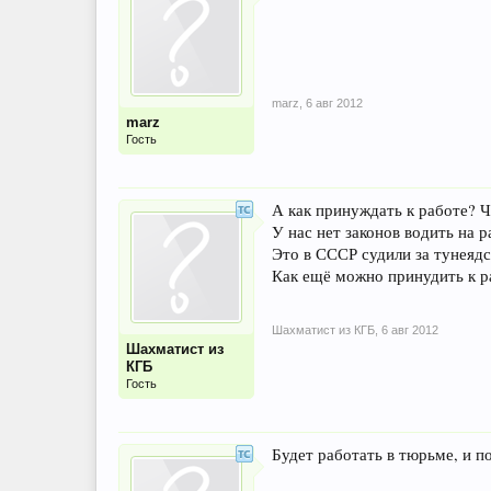
marz
,
6 авг 2012
marz
Гость
А как принуждать к работе? 
У нас нет законов водить на р
Это в СССР судили за тунеядс
Как ещё можно принудить к ра
Шахматист из КГБ
,
6 авг 2012
Шахматист из
КГБ
Гость
Будет работать в тюрьме, и по