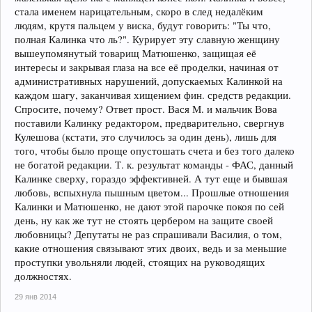
стала именем нарицательным, скоро в след недалёким
людям, крутя пальцем у виска, будут говорить: "Ты что,
полная Калинка что ль?". Курирует эту славную женщину
вышеупомянутый товарищ Матюшенко, защищая её
интересы и закрывая глаза на все её проделки, начиная от
административных нарушений, допускаемых Калинкой на
каждом шагу, заканчивая хищением фин. средств редакции.
Спросите, почему? Ответ прост. Вася М. и мальчик Вова
поставили Калинку редактором, предварительно, свергнув
Кулешова (кстати, это случилось за один день), лишь для
того, чтобы было проще опустошать счета и без того далеко
не богатой редакции. Т. к. результат команды - ФАС, данный
Калинке сверху, гораздо эффективней. А тут еще и бывшая
любовь, вспыхнула пышным цветом... Прошлые отношения
Калинки и Матюшенко, не дают этой парочке покоя по сей
день, ну как же тут не стоять цербером на защите своей
любовницы? Депутаты не раз спрашивали Василия, о том,
какие отношения связывают этих двоих, ведь и за меньшие
проступки увольняли людей, стоящих на руководящих
должностях.
29 янв 2014