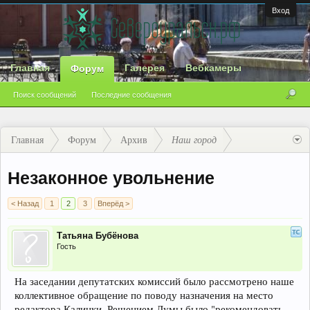
Вход
Главная
Галерея
Вебкамеры
Форум
Поиск сообщений
Последние сообщения
Главная
Форум
Архив
Наш город
Незаконное увольнение
< Назад
1
2
3
Вперёд >
Татьяна Бубёнова
Гость
На заседании депутатских комиссий было рассмотрено наше
коллективное обращение по поводу назначения на место
редактора Калинки. Решением Думы было "рекомендовать