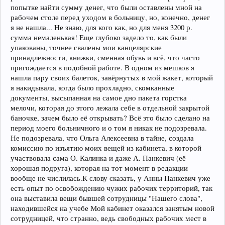
попытке найти сумму денег, что были оставлены мной на
рабочем столе перед уходом в больницу, но, конечно, денег
я не нашла... Не знаю, для кого как, но для меня 3200 р.
сумма немаленькая! Еще глубоко задело то, как были
упакованы, точнее свалены мои канцелярские
принадлежности, книжки, сменная обувь и всё, что часто
пригождается в подобной работе. В одном из мешков я
нашла пару своих балеток, завёрнутых в мой жакет, который
я накидывала, когда было прохладно, скомканные
документы, высыпанная на самое дно пакета горстка
мелочи, которая до этого лежала себе в отдельной закрытой
баночке, зачем было её открывать? Всё это было сделано на
период моего больничного и о том я никак не подозревала.
Не подозревала, что Ольга Алексеевна в тайне, создала
комиссию по изъятию моих вещей из кабинета, в которой
участвовала сама О. Калинка и даже А. Панкевич (её
хорошая подруга), которая на тот момент в редакции
вообще не числилась.К слову сказать, у Анны Панкевич уже
есть опыт по освобождению чужих рабочих территорий, так
она выставила вещи бывшей сотрудницы "Нашего слова",
находившейся на учебе Мой кабинет оказался занятым новой
сотрудницей, что странно, ведь свободных рабочих мест в