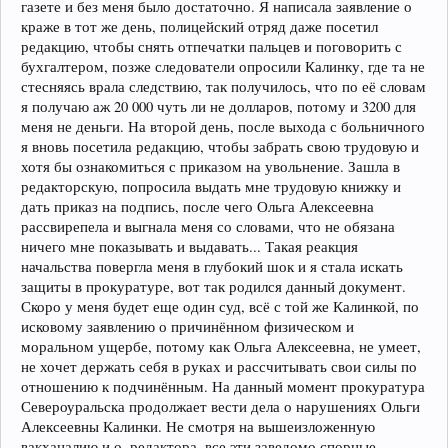
газете и без меня было достаточно. Я написала заявление о
краже в тот же день, полицейский отряд даже посетил
редакцию, чтобы снять отпечатки пальцев и поговорить с
бухгалтером, позже следователи опросили Калинку, где та не
стесняясь врала следствию, так получилось, что по её словам
я получаю аж 20 000 чуть ли не долларов, потому и 3200 для
меня не деньги. На второй день, после выхода с больничного
я вновь посетила редакцию, чтобы забрать свою трудовую и
хотя бы ознакомиться с приказом на увольнение. Зашла в
редакторскую, попросила выдать мне трудовую книжку и
дать приказ на подпись, после чего Ольга Алексеевна
рассвирепела и выгнала меня со словами, что не обязана
ничего мне показывать и выдавать... Такая реакция
начальства повергла меня в глубокий шок и я стала искать
защиты в прокуратуре, вот так родился данный документ.
Скоро у меня будет еще один суд, всё с той же Калинкой, по
исковому заявлению о причинённом физическом и
моральном ущербе, потому как Ольга Алексеевна, не умеет,
не хочет держать себя в руках и рассчитывать свои силы по
отношению к подчинённым. На данный момент прокуратура
Североуральска продолжает вести дела о нарушениях Ольги
Алексеевны Калинки. Не смотря на вышеизложенную
вакханалию и.о. редактора, все эти заведомо спорные