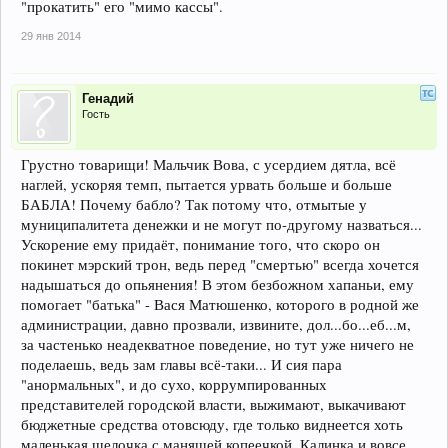
"прокатить" его "мимо кассы".
29 янв 2014
Генадий
Гость
Грустно товарищи! Мальчик Вова, с усердием дятла, всё
наглей, ускоряя темп, пытается урвать больше и больше
БАБЛА! Почему бабло? Так потому что, отмытые у
муниципалитета денежки и не могут по-другому назваться...
Ускорение ему придаёт, понимание того, что скоро он
покинет мэрский трон, ведь перед "смертью" всегда хочется
надышаться до опьянения! В этом безбожном хапаньи, ему
помогает "батька" - Вася Матюшенко, которого в родной же
администрации, давно прозвали, извините, дол...бо...еб...м,
за частенько неадекватное поведение, но тут уже ничего не
поделаешь, ведь зам главы всё-таки... И сия пара
"анормальных", и до сухо, коррумпированных
представителей городской власти, выжимают, выкачивают
бюджетные средства отовсюду, где только виднеется хоть
маленькая щелочка с манящей копеечкой. Калинка и вовсе,