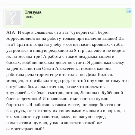
Элязума
Гость
АГА! И еще я слышала, что эта "супердетка", берёт
корреспондентов на работу только при наличии вышки! Вы
что? Тратить годы на учебу + сотни тысяч кровных, чтобы
устроиться в нищую редакцию за 8 т. р., да еще и не видеть
их по месяца три! А работа с таким неадыкватышем в
боссах, вообще никаких денег не стоит. Я давненько слежу
за деятельностью Ольги Алексеевны, помню, как она
работала редактором еще в те годы, но Дима Волосн.
молодец, что избавил тогда ред. от этой опухоли, потому что
ситуёвина была аналогичная, разве что коллектив
трусливей... Сейчас, смотрю, читаю, Леонова с Бубёновой -
боевые девчонки! И правильно, с мерзостью нужно
бороться... Я работаю в таком месте, где люди боятся нос
высунуть, от того зову их типичными мышками в норках, а
эти молодые журналистки, вижу, не пасуют перед
нахальством, думаю, у вас и коллектив такой же
самоотверженный!