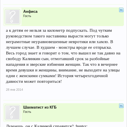
Анфиса
Гость
а к детям ее нельзя за километр подпускать. Под чутким
руководством такого наставника вырасти могут только
неграмотные неуравновешенные невротики или хамло. В
лучшем случае. В худшем - монстры вроде ее отпрыска.
Весь город знает и говорит о том, что вышел не так давно на
свободу Калинкин сын, отмотавший срок за разбойные
нападения и зверские избиения женщин. Так что в вечернее
время девушки и женщины, внимание, не выходите на улицы
одни с женскими сумками! История четырехгодичной
давности может повториться!
28 янв 2014
Шахматист из КГБ
Гость
Думаешь, он с Калинкой справится? :hunter: