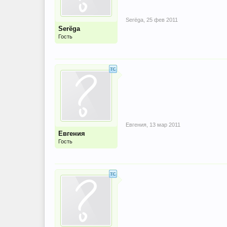
Serёga
,
25 фев 2011
Serёga
Гость
Евгения
,
13 мар 2011
Евгения
Гость