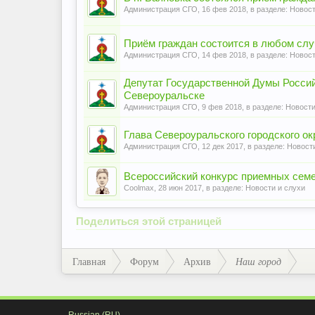
Администрация СГО
,
16 фев 2018
, в разделе:
Новост
Приём граждан состоится в любом слу
Администрация СГО
,
14 фев 2018
, в разделе:
Новост
Депутат Государственной Думы Россий
Североуральске
Администрация СГО
,
9 фев 2018
, в разделе:
Новости
Глава Североуральского городского о
Администрация СГО
,
12 дек 2017
, в разделе:
Новости
Всероссийский конкурс приемных семе
Coolmax
,
28 июн 2017
, в разделе:
Новости и слухи
Поделиться этой страницей
Главная
Форум
Архив
Наш город