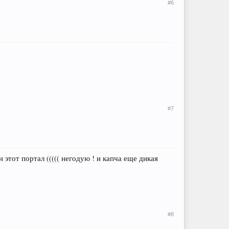
#6
#7
 этот портал ((((( негодую ! и капча еще дикая
#8