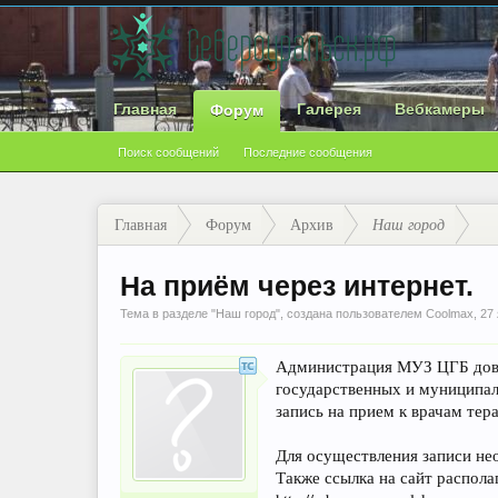
Главная
Галерея
Вебкамеры
Форум
Поиск сообщений
Последние сообщения
Главная
Форум
Архив
Наш город
На приём через интернет.
Тема в разделе "
Наш город
", создана пользователем
Coolmax
,
27
Администрация МУЗ ЦГБ довод
государственных и муниципаль
запись на прием к врачам тер
Для осуществления записи необ
Также ссылка на сайт располагае