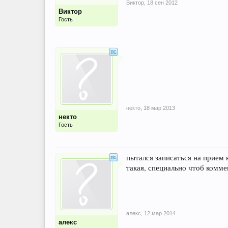
Виктор
,
18 сен 2012
Виктор
Гость
некто
,
18 мар 2013
некто
Гость
пытался записаться на прием к
такая, специально чтоб коммен
алекс
,
12 мар 2014
алекс