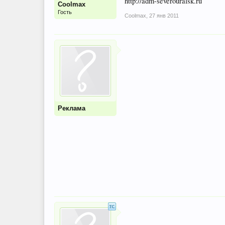
http://adm-severouralsk.ru
Coolmax
Гость
Coolmax
,
27 янв 2011
Реклама