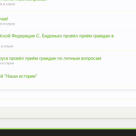
и и слухи
чае!
и и слухи
ской Федерации С. Бидонько провёл приём граждан в
 и слухи
круга провёл приём граждан по личным вопросам
 и слухи
й "Наши истории"