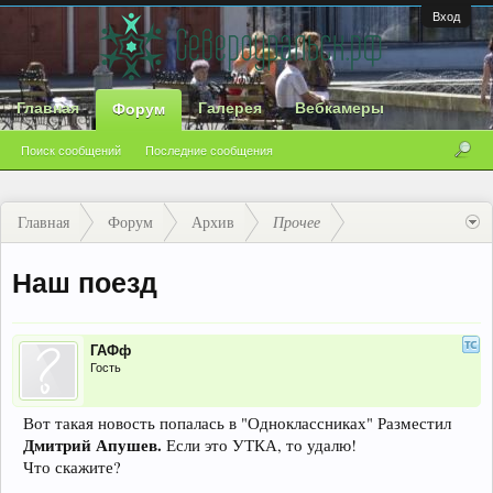
Вход
Главная
Галерея
Вебкамеры
Форум
Поиск сообщений
Последние сообщения
Главная
Форум
Архив
Прочее
Наш поезд
ГАФф
Гость
Вот такая новость попалась в "Одноклассниках" Разместил
Дмитрий Апушев.
Если это УТКА, то удалю!
Что скажите?